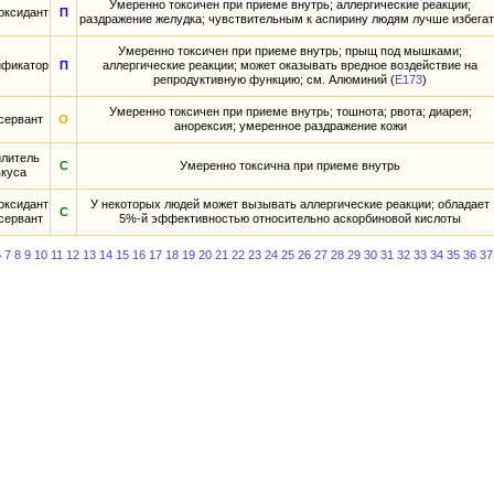
Умеренно токсичен при приеме внутрь; аллергические реакции;
оксидант
П
раздражение желудка; чувствительным к аспирину людям лучше избега
Умеренно токсичен при приеме внутрь; прыщ под мышками;
фикатор
П
аллергические реакции; может оказывать вредное воздействие на
репродуктивную функцию; см. Алюминий (
E173
)
Умеренно токсичен при приеме внутрь; тошнота; рвота; диарея;
сервант
О
анорексия; умеренное раздражение кожи
илитель
С
Умеренно токсична при приеме внутрь
вкуса
оксидант
У некоторых людей может вызывать аллергические реакции; обладает
С
сервант
5%-й эффективностью относительно аскорбиновой кислоты
6
7
8
9
10
11
12
13
14
15
16
17
18
19
20
21
22
23
24
25
26
27
28
29
30
31
32
33
34
35
36
37