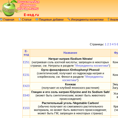
Главная
Статьи
Пищевые добавки
Ингредиенты косметики
Анал
Страницы:
1
2
3
4
5
E-
Название
Фу
код
Нитрат натрия /Sodium Nitrate/
E251
(натриевая соль азотной кислоты; запрещен в некоторых
Кон
странах; см. Нитраты в разделе
"Ингредиенты косметики"
)
Орто-фенилфенол /Orthophenyl Phenol/
(синтетический; получают из гидроксида натрия и
E231
Кон
хлорбензола; см. Фенол в разделе
"Ингредиенты
косметики"
)
Конжак
Эму
E423
(получают из клубней японского растения)
Заг
Глицин и его соль натрия /Glycine and its Sodium Salt/
Ус
E640
(может быть синтетическим; может быть животного
происхождения)
Растительный уголь /Vegetable Carbon/
(обычно получают из сжигаемого растительного
Кр
E153
материала, но может быть животного происхождения;
(ч
может быть ГМ; запрещен в некоторых странах)