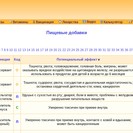
Видео
изы
Витамины
Вакцинация
Лекарства
Калькулятор
П
Пищевые добавки
6
7
8
9
10
11
12
13
14
15
16
17
18
19
20
21
22
23
24
25
26
27
28
29
30
31
32
33
34
35
36
37
нкция
Код
Потенциальный эффект
v
Тошнота; рвота; головокружение; головная боль; мигрень; может
сервант
О
оказывать вредное воздействие на щитовидную железу; не разрешаетс
использовать в продуктах для детей в возрасте до 6 месяцев
Тошнота; судороги; рвота; сосудистая и дыхательная недостаточность;
сервант
О
остановка сердечной деятельно-сти; кома; канцероген
льгатор
Удушье с сухостью во рту; диарея; боли в животе; проблемы с желудком
П
уститель
разрушение питательных веществ
илитель
С
Умеренно токсичен при приеме внутрь
вкуса
аситель
Умеренно токсичен при приеме внутрь, контакте с кожей и вдыхании;
П
ерный)
может быть канцерогенным