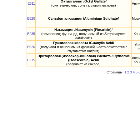
Октилгаллат /Octyl Gallate/
E311
Анти
(синтетический; соль галловой кислоты)
E520
Сульфат алюминия /Aluminium Sulphate/
Моди
Натамицин /Natamycin (Pimaricin)/
E235
(пимарицин; фунгицид, получаемый из
Streptomyces
Кон
natalensis
)
Гуаниловая кислота /Guanylic Acid/
Ус
E626
(получают в основном из дрожжей; часто сочетается с
глутаматом натрия)
Эриторбовая (изоаскор-биновая) кислота /Erythorbic
Анти
E315
(Isoascorbic) Acid/
Кон
(получают из сахара)
Страницы:
1
2
3
4
5