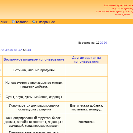
Больной нуждается
в уходе врача,
и чем дальше врач уйдет,
тем лучше...
оиск
Каталог
В избранное
Выводить по:
10
20
50
38
39
40
41
42
43
44
Другие варианты
Возможное пищевое использование
использования
я
Ветчина, мясные продукты
Используется в производстве многих
пищевых добавок
;
Супы, соус, джем, майонез, леденцы
Используется для маскирования
Диетическая добавка,
послевкусия сахарина
косметика, антацид
Концентрированный фруктовый сок,
джемы, желейные конфеты, леденцы с
Косметика
лакрицей, кондитерские изделия
Пищевые жиры и масла, пасты с