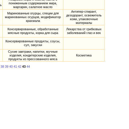
пониженным содержанием жира,
ть
маргарин, салатное масло
Антипер-спирант,
Маринованные огурцы, специи для
дезодорант, освежитель
маринованных огурцов, модификатор
кожи, упаковочные
крахмала
материалы
Консервированные, обработанные
Лекарства от грибковых
мясные продукты, корка для сыра
заболеваний глаз и век
Консервированные продукты, соусы,
суп, закуски
Сухие завтраки, напитки, мучные
изделия, кондитерские изделия,
Косметика
продукты из прессованного мяса
38
39
40
41
42
43
44