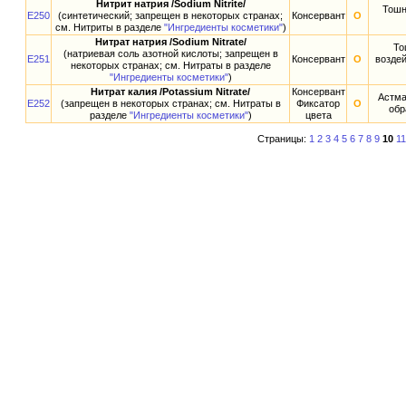
Нитрит натрия /Sodium Nitrite/
Тошн
E250
(синтетический; запрещен в некоторых странах;
Консервант
О
см. Нитриты в разделе
"Ингредиенты косметики"
)
Нитрат натрия /Sodium Nitrate/
То
(натриевая соль азотной кислоты; запрещен в
E251
Консервант
О
воздей
некоторых странах; см. Нитраты в разделе
"Ингредиенты косметики"
)
Нитрат калия /Potassium Nitrate/
Консервант
Астма
E252
(запрещен в некоторых странах; см. Нитраты в
Фиксатор
О
обр
разделе
"Ингредиенты косметики"
)
цвета
Страницы:
1
2
3
4
5
6
7
8
9
10
11