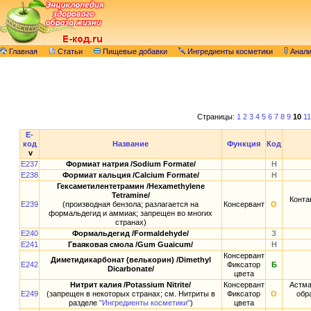
Главная
Статьи
Пищевые добавки
Ингредиенты косметики
Анал
Страницы:
1
2
3
4
5
6
7
8
9
10
11
E-
код
Название
Функция
Код
v
E237
Формиат натрия /Sodium Formate/
Н
E238
Формиат кальция /Calcium Formate/
Н
Гексаметилентетрамин /Hexamethylene
Tetramine/
Конта
E239
(производная бензола; разлагается на
Консервант
О
формальдегид и аммиак; запрещен во многих
странах)
E240
Формальдегид /Formaldehyde/
З
E241
Гваяковая смола /Gum Guaicum/
Н
Консервант
Диметидикарбонат (велькорин) /Dimethyl
E242
Фиксатор
Б
Dicarbonate/
цвета
Нитрит калия /Potassium Nitrite/
Консервант
Астма
E249
(запрещен в некоторых странах; см. Нитриты в
Фиксатор
О
обр
разделе
"Ингредиенты косметики"
)
цвета