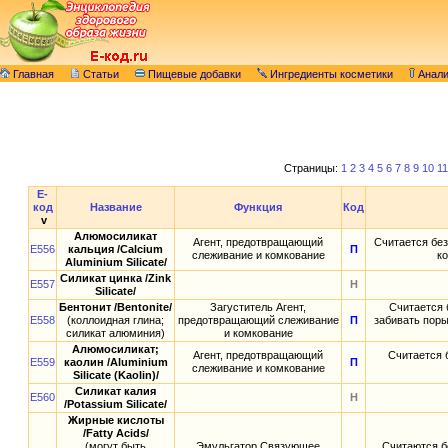
Главная
Статьи
Пищевые добавки
Ингредиенты косметики
Анал
Страницы:
1
2
3
4
5
6
7
8
9
10
11
E-
код
Название
Функция
Код
v
Алюмосиликат
Агент, предотвращающий
Считается бе
E556
кальция /Calcium
П
слеживание и комкование
ко
Aluminium Silicate/
Силикат цинка /Zink
E557
Н
Silicate/
Бентонит /Bentonite/
Загуститель Агент,
Считается 
E558
(коллоидная глина;
предотвращающий слеживание
П
забивать пор
силикат алюминия)
и комкование
Алюмосиликат;
Агент, предотвращающий
Считается 
E559
каолин /Aluminium
П
слеживание и комкование
Silicate (Kaolin)/
Силикат калия
E560
Н
/Potassium Silicate/
Жирные кислоты
/Fatty Acids/
(могут быть
Эмульгатор Связующее
Считаются б