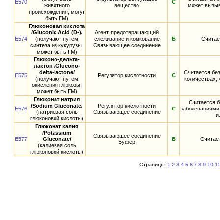
E570
С
животного
вещество
может вызыв
происхождения; могут
быть ГМ)
Глюконовая кислота
/Gluconic Acid (D-)/
Агент, предотвращающий
E574
(получают путем
слеживание и комкование
Б
Считае
синтеза из кукурузы;
Связывающее соединение
может быть ГМ)
Глюконо-дельта-
лактон /Glucono-
delta-lactone/
Считается бе
E575
Регулятор кислотности
С
(получают путем
количествах;
окисления глюкозы;
может быть ГМ)
Глюконат натрия
Считается б
/Sodium Gluconate/
Регулятор кислотности
E576
С
заболеваниями
(натриевая соль
Связывающее соединение
и
глюконовой кислоты)
Глюконат калия
/Potassium
Связывающее соединение
E577
Gluconate/
Б
Считае
Буфер
(калиевая соль
глюконовой кислоты)
Страницы:
1
2
3
4
5
6
7
8
9
10
11