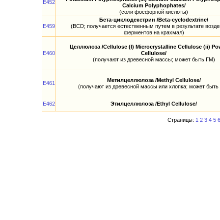
E452
Calcium Polyphophates/
(соли фосфорной кислоты)
Бета-циклодекстрин /Beta-cyclodextrine/
E459
(BCD; получается естественным путем в результате возд
ферментов на крахмал)
Целлюлоза /Cellulose (I) Microcrystalline Cellulose (ii) P
E460
Cellulose/
(получают из древесной массы; может быть ГМ)
Метилцеллюлоза /Methyl Cellulose/
E461
(получают из древесной массы или хлопка; может быть
E462
Этилцеллюлоза /Ethyl Cellulose/
Страницы:
1
2
3
4
5