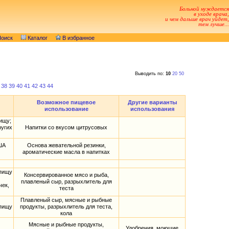
Больной нуждается
в уходе врача,
и чем дальше врач уйдет,
тем лучше...
оиск
Каталог
В избранное
Выводить по:
10
20
50
38
39
40
41
42
43
44
Возможное пищевое
Другие варианты
использование
использования
ищу;
ругих
Напитки со вкусом цитрусовых
ША
Основа жевательной резинки,
ароматические масла в напитках
 пищу
Консервированное мясо и рыба,
плавленый сыр, разрыхлитель для
чек,
теста
Плавленый сыр, мясные и рыбные
 пищу
продукты, разрыхлитель для теста,
кола
Мясные и рыбные продукты,
Удобрения, моющие