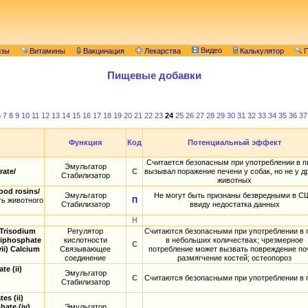
Видео
изы
Витамины
Вакцинация
Лекарства
Калькулятор
П
Пищевые добавки
6
7
8
9
10
11
12
13
14
15
16
17
18
19
20
21
22
23
24
25
26
27
28
29
30
31
32
33
34
35
36
37
Функция
Код
Потенциальный эффект
Считается безопасным при употреблении в п
Эмульгатор
ate/
С
вызывал поражение печени у собак, но не у д
Стабилизатор
животных
od rosins/
Эмульгатор
Не могут быть признаны безвредными в С
ть животного
П
Стабилизатор
ввиду недостатка данных
Н
 Trisodium
Регулятор
Считаются безопасными при употреблении в
Diphosphate
кислотности
в небольших количествах; чрезмерное
С
ii) Calcium
Связывающее
потребление может вызвать повреждение по
соединение
размягчение костей; остеопороз
e (ii)
Эмульгатор
С
Считаются безопасными при употреблении в
Стабилизатор
s (ii)
ate (iv)
Эмульгатор