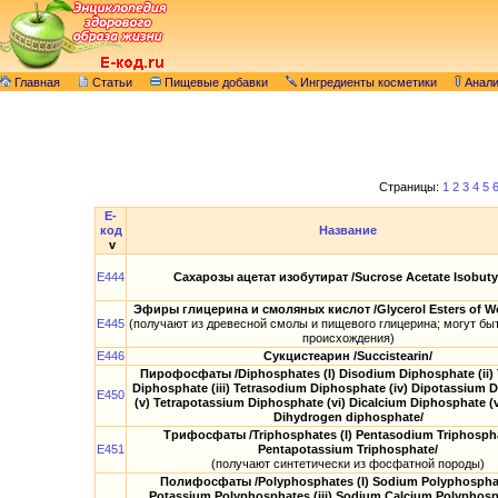
Главная
Статьи
Пищевые добавки
Ингредиенты косметики
Анал
Страницы:
1
2
3
4
5
E-
код
Название
v
E444
Сахарозы ацетат изобутират /Sucrose Acetate Isobutyr
Эфиры глицерина и смоляных кислот /Glycerol Esters of Wo
E445
(получают из древесной смолы и пищевого глицерина; могут бы
происхождения)
E446
Сукцистеарин /Succistearin/
Пирофосфаты /Diphosphates (I) Disodium Diphosphate (ii)
Diphosphate (iii) Tetrasodium Diphosphate (iv) Dipotassium 
E450
(v) Tetrapotassium Diphosphate (vi) Dicalcium Diphosphate (v
Dihydrogen diphosphate/
Трифосфаты /Triphosphates (I) Pentasodium Triphosphat
E451
Pentapotassium Triphosphate/
(получают синтетически из фосфатной породы)
Полифосфаты /Polyphosphates (I) Sodium Polyphosphate
Potassium Polyphosphates (iii) Sodium Calcium Polyphosph