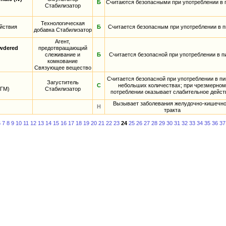
Б
Считаются безопасными при употреблении в
Стабилизатор
Технологическая
ействия
Б
Считается безопасным при употреблении в 
добавка Стабилизатор
Агент,
owdered
предотвращающий
слеживание и
Б
Считается безопасной при употреблении в 
комкование
Связующее вещество
Считается безопасной при употреблении в пи
Загуститель
С
небольших количествах; при чрезмерном
 ГМ)
Стабилизатор
потреблении оказывает слабительное дейст
Вызывает заболевания желудочно-кишечно
Н
тракта
6
7
8
9
10
11
12
13
14
15
16
17
18
19
20
21
22
23
24
25
26
27
28
29
30
31
32
33
34
35
36
37