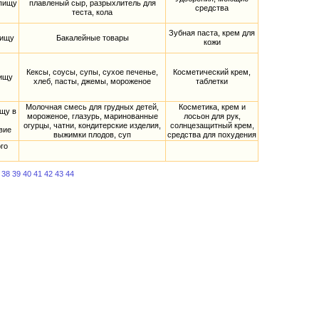
 пищу
плавленый сыр, разрыхлитель для
средства
теста, кола
Зубная паста, крем для
пищу
Бакалейные товары
кожи
Кексы, соусы, супы, сухое печенье,
Косметический крем,
пищу
хлеб, пасты, джемы, мороженое
таблетки
Молочная смесь для грудных детей,
Косметика, крем и
щу в
мороженое, глазурь, маринованные
лосьон для рук,
огурцы, чатни, кондитерские изделия,
солнцезащитный крем,
вие
выжимки плодов, суп
средства для похудения
го
38
39
40
41
42
43
44