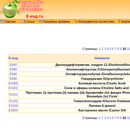
Главная
Статьи
Пищевые добавки
Ингредиенты косметики
Анал
Страницы:
1
2
3
4
5
6
7
8
9
10
11
E-код
Название
E940
Дихлордифторметан, хладон-12 /Dichlorodiflu
E945
Хлопентафторэтан /Chloropentafluoroet
E946
Октафторциклобутан /Octafluorocyclobu
E958
Глицирризин /Glycyrrhizin/
E1000
Холевая кислота /Cholic Acid/
E1001
Соли и эфиры холина /Choline Salts and 
Протеазы: (i) протеаза (ii) папаин (iii) бромелайн (iv) фицин /Proteas
E1101
Bromelain (iv) Ficin/
E1102
Глюкозооксидаза /Glucose Oxidase
E1104
Липазы /Lipases/
E1503
Касторовое масло /Castor Oil/
Страницы:
1
2
3
4
5
6
7
8
9
10
11