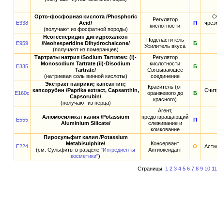
Орто-фосфорная кислота /Phosphoric
С
Регулятор
E338
Acid/
П
чрез
кислотности
(получают из фосфатной породы)
Неогесперидин дигидрохалкон
Подсластитель
E959
/Neohesperidine Dihydrochalcone/
Б
Усилитель вкуса
(получают из померанцев)
Тартраты натрия /Sodium Tartrates: (i)-
Регулятор
Monosodium Tartrate (ii)-Disodium
кислотности
E335
Б
Tartrate/
Связывающее
(натриевая соль винной кислоты)
соединение
Экстракт паприки; капсантин;
Краситель (от
капсорубин /Paprika extract, Capsanthin,
Счит
E160c
оранжевого до
Б
Capsorubin/
красного)
(получают из перца)
Агент,
Алюмосиликат калия /Potassium
предотвращающий
E555
П
Aluminium Silicate/
слеживание и
комкование
Пиросульфит калия /Potassium
Metabisulphite/
Консервант
E224
О
Астм
(см. Сульфиты в разделе
"Ингредиенты
Антиоксидант
косметики"
)
Страницы:
1
2
3
4
5
6
7
8
9
10
11