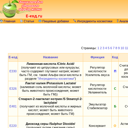
Главная
Статьи
Пищевые добавки
Ингредиенты косметики
Анал
Страницы:
1
2
3
4
5
6
7
8
9
10
11
E-код
Название
Функция
Код
Лимонная кислота /Citric Acid/
Счита
(получают из цитрусовых или кукурузы;
Регулятор
дл
E330
часто содержит глутамат натрия; может
кислотности
П
ре
быть ГМ, см. также Альфа-окси-кислоты в
Усилитель вкуса
косм
разделе
"Ингредиенты косметики"
)
Лактат калия /Potassium Lactate/
Регулятор
(калиевая соль молочной кислоты; может
Счи
E326
кислотности
С
быть животного происхождения; может
Увлажнитель
быть ГМ))
Стеарил-2-лактилат нотрия /S Stearoyl-2-
lactylate/
Эмульгатор
E481
(получают из молочной кислоты и жирных
Б
С
Стабилизатор
кислот; может быть животного
происхождения; может быть ГМ)
Диоксид серы /Sulphur Dioxide/
Астм
E220
Консервант
О
(получают путем сжигания серы)