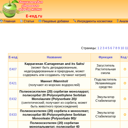
Главная
Статьи
Пищевые добавки
Ингредиенты косметики
Анал
Страницы:
1
2
3
4
5
6
7
8
9
10
11
E-код
Название
Функция
Код
Каррагинан /Carrageenan and its Salts/
Загуститель
(может быть деградированным,
E407
Растительная
О
недеградированным и природным, может
смола
содержать или создавать глутамат натрия)
Подсластитель
Маннит /Mannitol/
E421
Увлажняющее
О
(получают из морских водорослей)
средство
Полиоксиэтилен (20) сорбитан монолаурат;
полисорбат 20 /Polyoxyethylene Sorbitan
Эмульгатор
E432
Monolaurate (Polysorbate 20)/
О
Стабилизатор
(синтетический; получают из сорбита; может
быть животного происхождения)
Полиоксиэтилен (20) сорбита н моноолеат;
Эмульгатор
E433
полисорбат 80 /Polyoxyethylene Sorbitan
О
Стабилизатор
Monooleate (Polysorbate 80)/
Полиоксиэтилен (20) сорбитан
монопальмитат; полисорбат 40