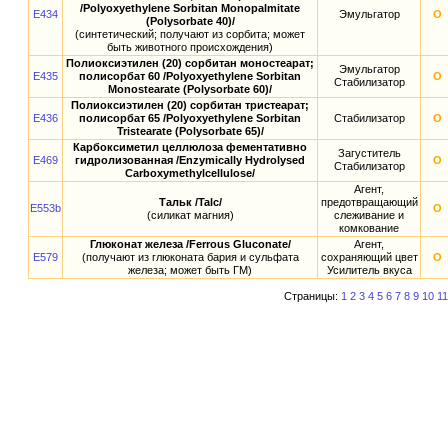
/Polyoxyethylene Sorbitan Monopalmitate
E434
Эмульгатор
О
(Polysorbate 40)/
(синтетический; получают из сорбита; может
быть животного происхождения)
Полиоксиэтилен (20) сорбитан моностеарат;
Эмульгатор
E435
полисорбат 60 /Polyoxyethylene Sorbitan
О
Стабилизатор
Monostearate (Polysorbate 60)/
Полиоксиэтилен (20) сорбитан тристеарат;
E436
полисорбат 65 /Polyoxyethylene Sorbitan
Стабилизатор
О
Tristearate (Polysorbate 65)/
Карбоксиметил целлюлоза фементативно
Загуститель
E469
гидролизованная /Enzymically Hydrolysed
О
Стабилизатор
Carboxymethylcellulose/
Агент,
Тальк /Talc/
предотвращающий
E553b
О
(силикат магния)
слеживание и
комкование
Глюконат железа /Ferrous Gluconate/
Агент,
E579
(получают из глюконата бария и сульфата
сохраняющий цвет
О
железа; может быть ГМ)
Усилитель вкуса
Страницы:
1
2
3
4
5
6
7
8
9
10
11