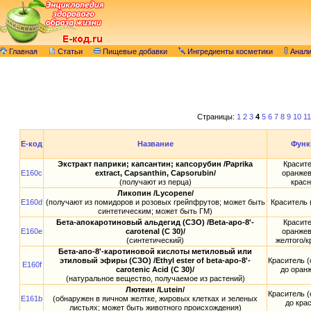
Главная
Статьи
Пищевые добавки
Ингредиенты косметики
Анал
Страницы:
1
2
3
4
5
6
7
8
9
10
11
E-код
Название
Функ
Экстракт паприки; капсантин; капсорубин /Paprika
Красите
E160c
extract, Capsanthin, Capsorubin/
оранжев
(получают из перца)
красн
Ликопин /Lycopene/
E160d
(получают из помидоров и розовых грейпфрутов; может быть
Краситель 
синтетическим; может быть ГМ)
Бета-апокаротиновый альдегид (СЗО) /Beta-apo-8'-
Красите
E160e
carotenal (C 30)/
оранжев
(синтетический)
желтого/к
Бета-апо-8'-каротиновой кислоты метиловый или
этиловый эфиры (СЗО) /Ethyl ester of beta-apo-8'-
Краситель (
E160f
carotenic Acid (C 30)/
до оран
(натуральное вещество, получаемое из растений)
Лютеин /Lutein/
Краситель (
E161b
(обнаружен в яичном желтке, жировых клетках и зеленых
до кра
листьях; может быть животного происхождения)