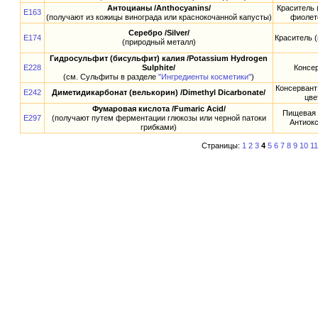
Антоцианы /Anthocyanins/
Краситель 
E163
(получают из кожицы винограда или краснокочанной капусты)
фиолет
Серебро /Silver/
E174
Краситель 
(природный металл)
Гидросульфит (бисульфит) калия /Potassium Hydrogen
E228
Sulphite/
Консе
(см. Сульфиты в разделе
"Ингредиенты косметики"
)
Консервант
E242
Диметидикарбонат (велькорин) /Dimethyl Dicarbonate/
цве
Фумаровая кислота /Fumaric Acid/
Пищевая 
E297
(получают путем ферментации глюкозы или черной патоки
Антиок
грибками)
Страницы:
1
2
3
4
5
6
7
8
9
10
11