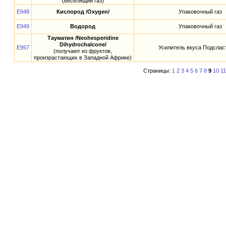
(веселящий газ)
E948
Кислород /Oxygen/
Упаковочный газ
E949
Водород
Упаковочный газ
Тауматин /Neohesperidine
Dihydrochalcone/
E957
Усилитель вкуса Подслас
(получают из фруктов,
произрастающих в Западной Африке)
Страницы:
1
2
3
4
5
6
7
8
9
10
11