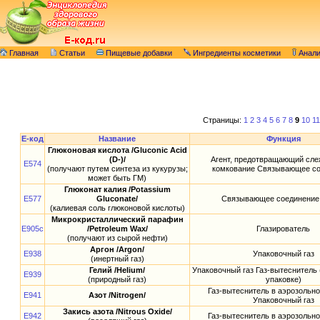
Главная
Статьи
Пищевые добавки
Ингредиенты косметики
Анал
Страницы:
1
2
3
4
5
6
7
8
9
10
11
E-код
Название
Функция
Глюконовая кислота /Gluconic Acid
(D-)/
Агент, предотвращающий сле
E574
(получают путем синтеза из кукурузы;
комкование Связывающее с
может быть ГМ)
Глюконат калия /Potassium
E577
Gluconate/
Связывающее соединение
(калиевая соль глюконовой кислоты)
Микрокристаллический парафин
E905c
/Petroleum Wax/
Глазирователь
(получают из сырой нефти)
Аргон /Argon/
E938
Упаковочный газ
(инертный газ)
Гелий /Helium/
Упаковочный газ Газ-вытеснитель 
E939
(природный газ)
упаковке)
Газ-вытеснитель в аэрозольно
E941
Азот /Nitrogen/
Упаковочный газ
Закись азота /Nitrous Oxide/
E942
Газ-вытеснитель в аэрозольно