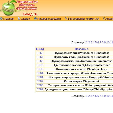
Главная
Статьи
Пищевые добавки
Ингредиенты косметики
Анал
Страницы:
1
2
3
4
5
6
7
8
9
10
11
E-код
Название
E366
Фумараты калия /Potassium Fumarates/
E367
Фумараты кальция /Calcium Fumarates/
E368
Фумараты аммония /Ammonium Fumarates/
E370
1,4-гептоноллактон /1,4-Heptonolactone/
E375
Никотиновая кислота /Nicotinic Acid/
E381
Аммоний железо цитрат /Ferric Аmmonium Citra
E384
Изопропилцитратная смесь /Isopropil Citrates
E387
Оксистеарин /Oxystearin/
E388
Тиопропионовая кислота /Thiodipropionic Aci
E389
Дилаурилтиодипропионат /Dilauryl Thiodipropion
Страницы:
1
2
3
4
5
6
7
8
9
10
11