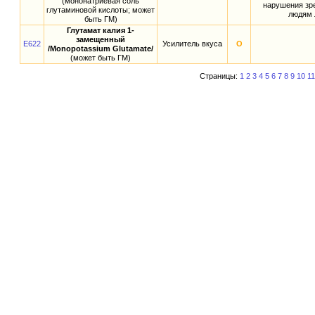
(мононатриевая соль
нарушения зре
глутаминовой кислоты; может
людям 
быть ГМ)
Глутамат калия 1-
замещенный
E622
Усилитель вкуса
О
/Monopotassium Glutamate/
(может быть ГМ)
Страницы:
1
2
3
4
5
6
7
8
9
10
11