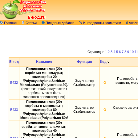
Главная
Статьи
Пищевые добавки
Ингредиенты косметики
Анал
Страницы:
1
2
3
4
5
6
7
8
9
10
11
E-код
Название
Функция
Код
v
Полиоксиэтилен (20)
сорбитан монолаурат;
полисорбат 20
Полисорбаты
/Polyoxyethylene Sorbitan
Эмульгатор
E432
О
веществ; мог
Monolaurate (Polysorbate 20)/
Стабилизатор
(синтетический; получают из
сорбита; может быть
животного происхождения)
Полиоксиэтилен (20)
сорбита н моноолеат;
Эмульгатор
Связан с загр
E433
полисорбат 80
О
Стабилизатор
/Polyoxyethylene Sorbitan
Monooleate (Polysorbate 80)/
Полиоксиэтилен (20)
сорбитан монопальмитат;
полисорбат 40
/Polyoxyethylene Sorbitan
Полисорбаты