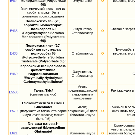
E434
Monopalmitate (Polysorbate
Эмульгатор
О
веществ; мог
40)/
(синтетический; получают из
сорбита; может быть
животного происхождения)
Полиоксиэтилен (20)
сорбитан моностеарат;
полисорбат 60
Эмульгатор
Связан с загр
E435
О
/Polyoxyethylene Sorbitan
Стабилизатор
Monostearate (Polysorbate
60)/
Полиоксиэтилен (20)
сорбитан тристеарат;
Полисорбаты
E436
полисорбат 65
Стабилизатор
О
веществ; мог
/Polyoxyethylene Sorbitan
Tristearate (Polysorbate 65)/
Карбоксиметил целлюлоза
фементативно
Загуститель
E469
гидролизованная
О
С
Стабилизатор
/Enzymically Hydrolysed
Carboxymethylcellulose/
Агент,
Тальк /Talc/
предотвращающий
Рак (желудка и
E553b
О
(силикат магния)
слеживание и
комкование
Глюконат железа /Ferrous
Gluconate/
Агент,
Токсичен в бол
E579
(получают из глюконата бария
сохраняющий цвет
О
оказывать вре
и сульфата железа; может
Усилитель вкуса
пече
быть ГМ)
Глутамат натрия 1-
Бронхоспазм;
замещенный /Monosodium
живота; раздра
Glutamate/
E621
Усилитель вкуса
О
головная боль; 