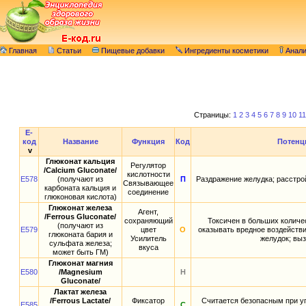
Главная
Статьи
Пищевые добавки
Ингредиенты косметики
Анал
Страницы:
1
2
3
4
5
6
7
8
9
10
11
E-
код
Название
Функция
Код
Потенц
v
Глюконат кальция
Регулятор
/Calcium Gluconate/
кислотности
E578
(получают из
П
Раздражение желудка; расстр
Связывающее
карбоната кальция и
соединение
глюконовая кислота)
Глюконат железа
Агент,
/Ferrous Gluconate/
сохраняющий
Токсичен в больших количе
(получают из
E579
цвет
О
оказывать вредное воздействи
глюконата бария и
Усилитель
желудок; вы
сульфата железа;
вкуса
может быть ГМ)
Глюконат магния
E580
/Magnesium
Н
Gluconate/
Лактат железа
/Ferrous Lactate/
Фиксатор
Считается безопасным при у
E585
С