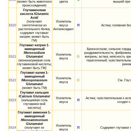
(может быть животного
цвета
мышей при 
происхождения)
Глутаминовая
кислота /Glutamic
Acid/
(получают
Усилитель
E620
синтетически из
вкуса
П
Астма; головная бо
растительного белка;
Антиоксидант
содержит глутамат
натрия; может быть
ГМ)
Глутамат натрия 1-
замещенный
Бронхоспазм; сильное сердц
/Monosodium
раздражительность; фибромиал
Усилитель
E621
Glutamate/
О
мигрень; астма; неясность зр
вкуса
(мононатриевая соль
тератогенный; чувствительны
глутаминовой кислоты;
реком
может быть ГМ)
Глутамат калия 1-
замещенный
Усилитель
E622
/Monopotassium
О
См. Глут
вкуса
Glutamate/
(может быть ГМ)
Глутамат кальция
/Calcium Glutamate/
Усилитель
Астма; чувствительным к асп
E623
(кальциевая соль
П
вкуса
сходен с
глутамино-вой
кислоты)
Глутамат аммония 1-
замещенный
/Monoammonium
Glutamate/
Усилитель
E624
(получают из
П
Содержит глутамат 
вкуса