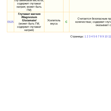
глутаминовой кислоты;
содержит глутамат
натрия; может быть
ГМ)
Глутамат магния
/Magnesium
Считается безопасным пр
Glutamate/
Усилитель
E625
С
количествах; содержит глу
(может быть ГМ;
вкуса
оказывает 
содержит глутамат
натрия)
Страницы:
1
2
3
4
5
6
7
8
9
10
11