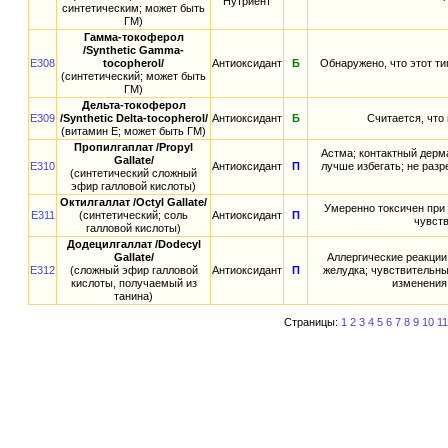
Нутриент
синтетическим; может быть
ГМ)
Гамма-токоферол
/Synthetic Gamma-
E308
tocopherol/
Антиоксидант
Б
Обнаружено, что этот т
(синтетический; может быть
ГМ)
Дельта-токоферол
E309
/Synthetic Delta-tocopherol/
Антиоксидант
Б
Считается, что
(витамин E; может быть ГМ)
Пропилгаплат /Propyl
Астма; контактный дерм
Gallate/
E310
Антиоксидант
П
лучше избегать; не раз
(синтетический сложный
эфир галловой кислоты)
Октилгаллат /Octyl Gallate/
Умеренно токсичен при 
E311
(синтетический; соль
Антиоксидант
П
чувст
галловой кислоты)
Додецилгаллат /Dodecyl
Gallate/
Аллергические реакции
E312
(сложный эфир галловой
Антиоксидант
П
желудка; чувствительны
кислоты, получаемый из
изменения 
танина)
Страницы:
1
2
3
4
5
6
7
8
9
10
11