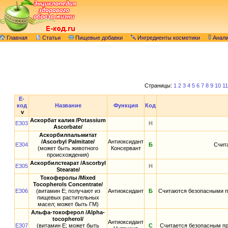
Главная
Статьи
Пищевые добавки
Ингредиенты косметики
Анал
Страницы:
1
2
3
4
5
6
7
8
9
10
11
E-
код
Название
Функция
Код
v
Аскорбат калия /Potassium
E303
Н
Ascorbate/
Аскорбилпальмитат
/Ascorbyl Palmitate/
Антиоксидант
E304
Б
Счит
(может быть животного
Консервант
происхождения)
Аскорбилстеарат /Ascorbyl
E305
Н
Stearatе/
Токоферолы /Mixed
Tocopherols Concentrate/
E306
(витамин E; получают из
Антиоксидант
Б
Считаются безопасными п
пищевых растительных
масел; может быть ГМ)
Альфа-токоферол /Alpha-
tocopherol/
Антиоксидант
E307
(витамин E; может быть
С
Считается безопасным пр