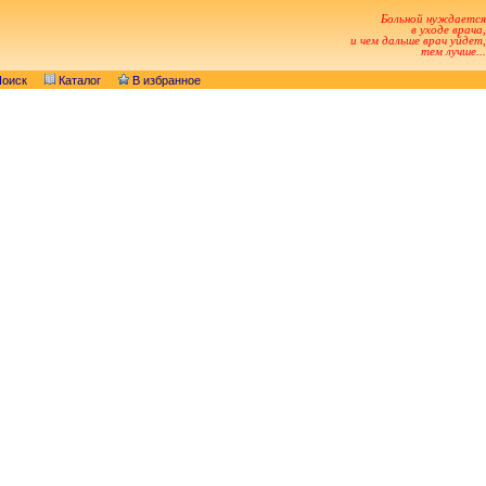
Больной нуждается
в уходе врача,
и чем дальше врач уйдет,
тем лучше...
оиск
Каталог
В избранное