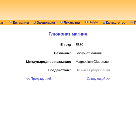
Видео
изы
Витамины
Вакцинация
Лекарства
Калькулятор
П
Глюконат магния
E-код:
E580
Название:
Глюконат магния
Международное название:
Magnesium Gluconate
Воздействие:
Не имеет разрешения
<< Предыдущий
Следующий >>