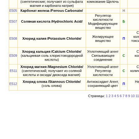
(синтетические; получают из сульфата
комкование Щелочь
магния и карбоната натрия)
E505
Карбонат железа /Ferrous Carbonate/
Н
Регулятор
кислотности
E507
Соляная кислота /Hydrochloric Acid/
Б
Модифицирующее
вещество
С
Желирующее
кол
E508
Хлорид калия /Potassium Chloride/
П
вещество
токс
Хлорид кальция /Calcium Chloride/
Уплотняющий агент
С
E509
(кальциевая соль хлористоводородной
Связывающее
С
ко
кислоты)
соединение
Хлорид магния /Magnesium Chloride/
Уплотняющий агент
С
E511
(синтетический; получают из соляной
Регулятор
С
колич
кислоты и оксида/ диоксида магния)
кислотности
Хлорид олова /Stannous Chloride/
Антиоксидант Агент,
Не
E512
П
(соль олова)
сохраняющий цвет
Страницы:
1
2
3
4
5
6
7
8
9
10
11