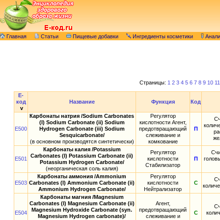
Главная
Статьи
Пищевые добавки
Ингредиенты косметики
Анал
Страницы:
1
2
3
4
5
6
7
8
9
10
11
E-
код
Название
Функция
Код
v
Карбонаты натрия /Sodium Carbonates
Регулятор
Сч
(I) Sodium Carbonate (ii) Sodium
кислотности Агент,
количе
E500
Hydrogen Carbonate (iii) Sodium
предотвращающий
П
ра
Sesquicarbonate/
слеживание и
же
(в основном производятся синтетически)
комкование
Карбонаты калия /Potassium
Регулятор
Счи
Carbonates (I) Potassium Carbonate (ii)
E501
кислотности
П
головы
Potassium Hydrogen Carbonate/
Стабилизатор
(неорганическая соль калия)
Карбонаты аммония /Ammonium
Регулятор
Сч
E503
Carbonates (I) Ammonium Carbonate (ii)
кислотности
С
количе
Ammonium Hydrogen Carbonate/
Нейтрализатор
Карбонаты магния /Magnesium
Сarbonates (I) Magnesium Сarbonate (ii)
Агент,
Сч
Magnesium Hydroxide Carbonate (syn.
предотвращающий
E504
С
колич
Magnesium Hydrogen carbonate)/
слеживание и