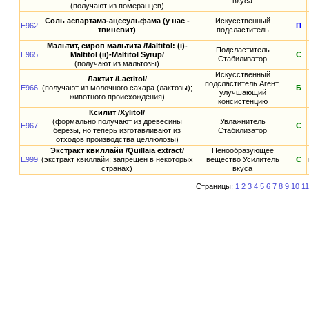
вкуса
(получают из померанцев)
Соль аспартама-ацесульфама (у нас -
Искусственный
E962
П
твинсвит)
подсластитель
Мальтит, сироп мальтита /Maltitol: (i)-
Подсластитель
E965
Maltitol (ii)-Maltitol Syrup/
С
Стабилизатор
(получают из мальтозы)
Искусственный
Лактит /Lactitol/
подсластитель Агент,
E966
(получают из молочного сахара (лактозы);
Б
улучшающий
животного происхождения)
консистенцию
Ксилит /Xylitol/
(формально получают из древесины
Увлажнитель
E967
С
березы, но теперь изготавливают из
Стабилизатор
отходов производства целлюлозы)
Экстракт квиллайи /Quillaia extract/
Пенообразующее
E999
(экстракт квиллайи; запрещен в некоторых
вещество Усилитель
С
странах)
вкуса
Страницы:
1
2
3
4
5
6
7
8
9
10
11