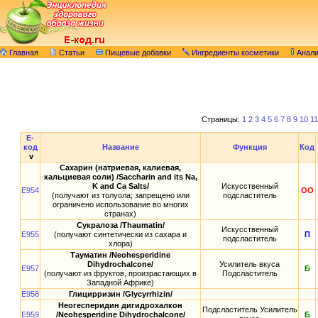
Главная
Статьи
Пищевые добавки
Ингредиенты косметики
Анал
Страницы:
1
2
3
4
5
6
7
8
9
10
11
E-
код
Название
Функция
Код
v
Сахарин (натриевая, калиевая,
кальциевая соли) /Saccharin and its Na,
K and Ca Salts/
Искусственный
E954
ОО
(получают из толуола; запрещено или
подсластитель
ограничено использование во многих
странах)
Сукралоза /Thaumatin/
Искусственный
E955
(получают синтетически из сахара и
П
подсластитель
хлора)
Тауматин /Neohesperidine
Dihydrochalcone/
Усилитель вкуса
E957
Б
(получают из фруктов, произрастающих в
Подсластитель
Западной Африке)
E958
Глицирризин /Glycyrrhizin/
Неогесперидин дигидрохалкон
Подсластитель Усилитель
E959
/Neohesperidine Dihydrochalcone/
Б