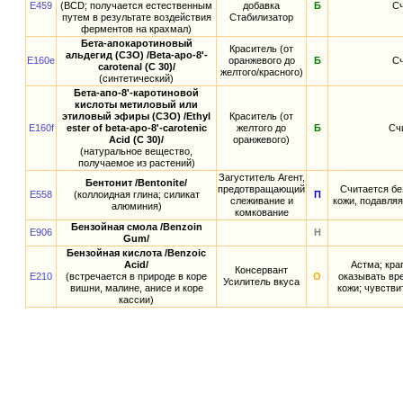
E459
(BCD; получается естественным
добавка
Б
Сч
путем в результате воздействия
Стабилизатор
ферментов на крахмал)
Бета-апокаротиновый
Краситель (от
альдегид (СЗО) /Beta-apo-8'-
E160e
оранжевого до
Б
Сч
carotenal (C 30)/
желтого/красного)
(синтетический)
Бета-апо-8'-каротиновой
кислоты метиловый или
этиловый эфиры (СЗО) /Ethyl
Краситель (от
E160f
ester of beta-apo-8'-carotenic
желтого до
Б
Сч
Acid (C 30)/
оранжевого)
(натуральное вещество,
получаемое из растений)
Загуститель Агент,
Бентонит /Bentonite/
предотвращающий
Считается бе
E558
(коллоидная глина; силикат
П
слеживание и
кожи, подавля
алюминия)
комкование
Бензойная смола /Benzoin
E906
Н
Gum/
Бензойная кислота /Benzoic
Acid/
Астма; кра
Консервант
E210
(встречается в природе в коре
О
оказывать вре
Усилитель вкуса
вишни, малине, анисе и коре
кожи; чувстви
кассии)