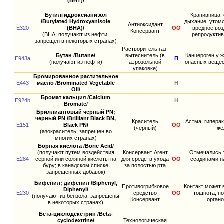
(BHT)/
Бутилгидроксианизол
Крапивница; 
/Butylated Hydroxyanisole
дыхание; утомл
Антиоксидант
E320
(BHA)/
ОО
вредное воз
Консервант
(ВНА; получают из нефти;
репродуктив
запрещен в некоторых странах)
Растворитель газ-
Бутан /Butane/
вытеснитель (в
Канцероген у 
E943a
П
(получают из нефти)
аэрозольной
опасных вещес
упаковке)
Бромированное растительное
E443
масло /Brominated Vegetable
Н
Oil/
Бромат кальция /Calcium
E924b
Н
Bromate/
Бриллиантовый черный PN;
черный PN /Brilliant Black BN,
Краситель
Астма; гиперак
E151
Black PN/
ОО
(черный)
же
(азокраситель; запрещен во
многих странах)
Борная кислота /Boric Acid/
(получают путем воздействия
Консервант Агент
Отмечались т
E284
серной или соляной кислоты на
для средств ухода
ОО
ссадинами на
буру; в канадском списке
за полостью рта
запрещенных добавок)
Бифенил; дифенил /Biphenyl,
Противогрибковое
Контакт может 
Diphenyl/
E230
средство
ОО
тошнота; по
(получают из бензола; запрещены
Консервант
органо
в некоторых странах)
Бета-циклодекстрин /Beta-
cyclodextrine/
Технологическая