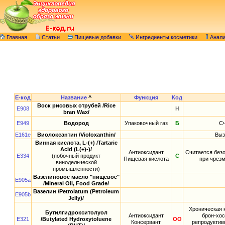
Главная
Статьи
Пищевые добавки
Ингредиенты косметики
Анал
E-код
Название
^
Функция
Код
Воск рисовых отрубей /Rice
E908
Н
bran Wax/
E949
Водород
Упаковочный газ
Б
Сч
E161e
Виолоксантин /Violoxanthin/
Выз
Винная кислота, L-(+) /Tartaric
Acid (L(+)-)/
Антиоксидант
Считается безо
E334
(побочный продукт
С
Пищевая кислота
при чрез
винодельческой
промышленности)
Вазелиновое масло "пищевое"
E905a
/Mineral Oil, Food Grade/
Вазелин /Petrolatum (Petroleum
E905b
Jelly)/
Хроническая к
Бутилгидрокситолуол
Антиоксидант
брон-хос
E321
/Butylated Hydroxytoluene
ОО
Консервант
репродуктив