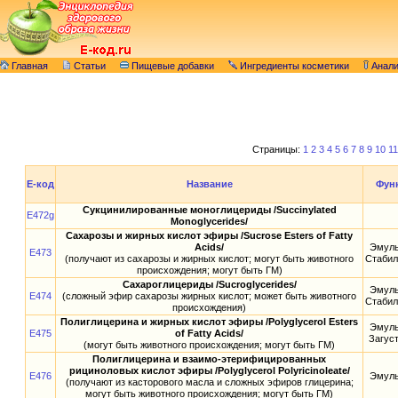
Главная
Статьи
Пищевые добавки
Ингредиенты косметики
Анал
Страницы:
1
2
3
4
5
6
7
8
9
10
11
E-код
Название
Фун
Сукцинилированные моноглицериды /Succinylated
E472g
Monoglycerides/
Сахарозы и жирных кислот эфиры /Sucrose Esters of Fatty
Acids/
Эмуль
E473
(получают из сахарозы и жирных кислот; могут быть животного
Стабил
происхождения; могут быть ГМ)
Сахароглицериды /Sucroglycerides/
Эмуль
E474
(сложный эфир сахарозы жирных кислот; может быть животного
Стабил
происхождения)
Полиглицерина и жирных кислот эфиры /Polyglycerol Esters
Эмуль
E475
of Fatty Acids/
Загус
(могут быть животного происхождения; могут быть ГМ)
Полиглицерина и взаимо-этерифицированных
рициноловых кислот эфиры /Polyglycerol Polyricinoleate/
E476
Эмуль
(получают из касторового масла и сложных эфиров глицерина;
могут быть животного происхождения; могут быть ГМ)