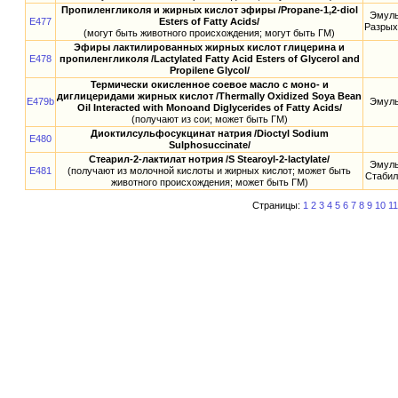
Пропиленгликоля и жирных кислот эфиры /Propane-1,2-diol
Эмуль
E477
Esters of Fatty Acids/
Разрых
(могут быть животного происхождения; могут быть ГМ)
Эфиры лактилированных жирных кислот глицерина и
E478
пропиленгликоля /Lactylated Fatty Acid Esters of Glycerol and
Propilene Glycol/
Термически окисленное соевое масло с моно- и
диглицеридами жирных кислот /Thermally Oxidized Soya Bean
E479b
Эмуль
Oil Interacted with Monoand Diglycerides of Fatty Acids/
(получают из сои; может быть ГМ)
Диоктилсульфосукцинат натрия /Dioctyl Sodium
E480
Sulphosuccinate/
Стеарил-2-лактилат нотрия /S Stearoyl-2-lactylate/
Эмуль
E481
(получают из молочной кислоты и жирных кислот; может быть
Стабил
животного происхождения; может быть ГМ)
Страницы:
1
2
3
4
5
6
7
8
9
10
11