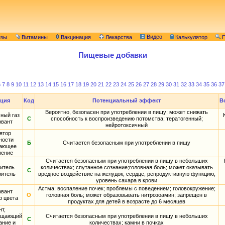
Видео
изы
Витамины
Вакцинация
Лекарства
Калькулятор
П
Пищевые добавки
6
7
8
9
10
11
12
13
14
15
16
17
18
19
20
21
22
23
24
25
26
27
28
29
30
31
32
33
34
35
36
37
ция
Код
Потенциальный эффект
В
Вероятно, безопасен при употреблении в пищу; может снижать
ный газ
С
способность к воспроизведению потомства; тератогенный;
рвант
нейротоксичный
ятор
ности
Б
Считается безопасным при употреблении в пищу
ающее
нение
Считается безопасным при употреблении в пищу в небольших
итель
количествах; спутанное сознание;головная боль; может оказывать
С
ритель
вредное воздействие на желудок, сердце, репродуктивную функцию,
уровень сахара в крови
Астма; воспаление почек; проблемы с поведением; головокружение;
рвант
О
головная боль; может образовывать нитрозоамин; запрещен в
р цвета
продуктах для детей в возрасте до 6 месяцев
нт,
ащающий
Считается безопасным при употреблении в пищу в небольших
С
ание и
количествах; камни в почках