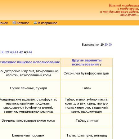
Больной нуждается
в уходе врача,
и чем дальше врач уйдет,
тем лучше...
оиск
Каталог
В избранное
Выводить по:
10
20
50
38
39
40
41
42
43
44
Другие варианты
озможное пищевое использование
использования
v
Кондитерские изделия, газированные
Сухой лея бутафорский дым
напитки, газированный крем
Сухое печенье, сухари
Табак
Кондитерские изделия, сухофрукты,
Табак, мыло, зубная паста,
низкокалорийные продукты,
крем для рук, средство для
маршмаллоу (суфле из алтея),
полоскания рта, защитный
выпечка, жевательная резинка
крем, парфюмерия
Ветчина, консервированное мясо
Табак, спички
Ванильный порошок
Тальк, шампунь, антацид