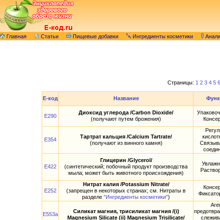
Главная
Статьи
Пищевые добавки
Ингредиенты косметики
Анал
Страницы:
1
2
3
4
5
E-код
Название
Функ
Диоксид углерода /Carbon Dioxide/
Упаковоч
E290
(получают путем брожения)
Консе
Регул
Тартрат кальция /Calcium Tartrate/
кислот
E354
(получают из винного камня)
Связыв
соеди
Глицерин /Glycerol/
Увлажн
E422
(синтетический; побочный продукт производства
Раство
мыла; может быть животного происхождения)
Нитрат калия /Potassium Nitrate/
Консе
E252
(запрещен в некоторых странах; см. Нитраты в
Фиксато
разделе
"Ингредиенты косметики"
)
Аге
Силикат магния, трисиликат магния /(i)
предотвр
E553a
Magnesium Silicate (ii) Magnesium Trisilicate/
слежив