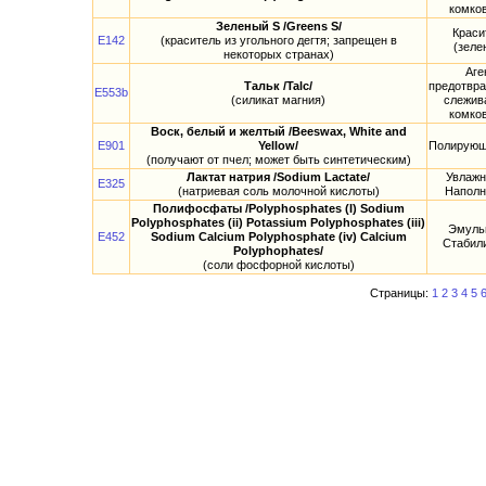
комко
Зеленый S /Greens S/
Краси
E142
(краситель из угольного дегтя; запрещен в
(зеле
некоторых странах)
Аге
Тальк /Talc/
предотвр
E553b
(силикат магния)
слежив
комко
Воск, белый и желтый /Beeswax, White and
E901
Yellow/
Полирующ
(получают от пчел; может быть синтетическим)
Лактат натрия /Sodium Lactate/
Увлажн
E325
(натриевая соль молочной кислоты)
Наполн
Полифосфаты /Polyphosphates (I) Sodium
Polyphosphates (ii) Potassium Polyphosphates (iii)
Эмуль
E452
Sodium Calcium Polyphosphate (iv) Calcium
Стабил
Polyphophates/
(соли фосфорной кислоты)
Страницы:
1
2
3
4
5