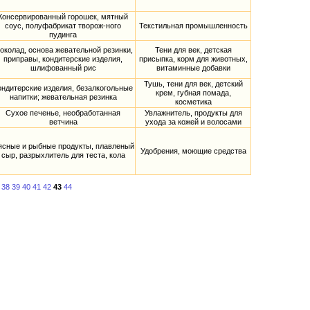
Консервированный горошек, мятный
соус, полуфабрикат творож-ного
Текстильная промышленность
пудинга
околад, основа жевательной резинки,
Тени для век, детская
приправы, кондитерские изделия,
присыпка, корм для животных,
шлифованный рис
витаминные добавки
Тушь, тени для век, детский
ондитерские изделия, безалкогольные
крем, губная помада,
напитки; жевательная резинка
косметика
Сухое печенье, необработанная
Увлажнитель, продукты для
ветчина
ухода за кожей и волосами
сные и рыбные продукты, плавленый
Удобрения, моющие средства
сыр, разрыхлитель для теста, кола
38
39
40
41
42
43
44