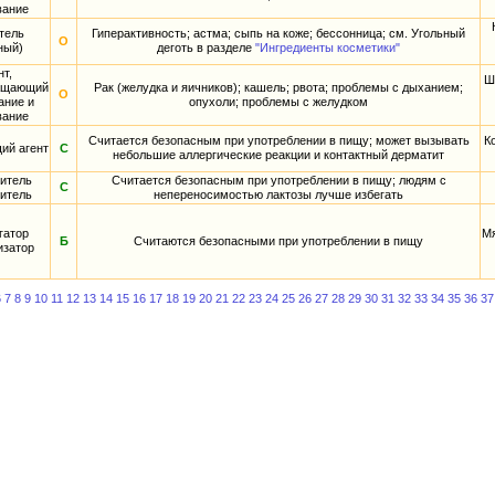
вание
тель
Гиперактивность; астма; сыпь на коже; бессонница; см. Угольный
О
ный)
деготь в разделе
"Ингредиенты косметики"
нт,
Ш
ащающий
Рак (желудка и яичников); кашель; рвота; проблемы с дыханием;
О
ание и
опухоли; проблемы с желудком
вание
Считается безопасным при употреблении в пищу; может вызывать
К
ий агент
С
небольшие аллергические реакции и контактный дерматит
итель
Считается безопасным при употреблении в пищу; людям с
С
итель
непереносимостью лактозы лучше избегать
гатор
Мя
Б
Считаются безопасными при употреблении в пищу
изатор
6
7
8
9
10
11
12
13
14
15
16
17
18
19
20
21
22
23
24
25
26
27
28
29
30
31
32
33
34
35
36
37