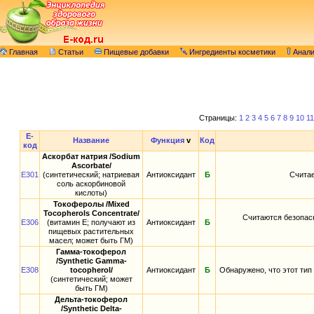
Главная
Статьи
Пищевые добавки
Ингредиенты косметики
Анал
Страницы:
1
2
3
4
5
6
7
8
9
10
11
E-
Название
Функция
v
Код
код
Аскорбат натрия /Sodium
Ascorbate/
E301
(синтетический; натриевая
Антиоксидант
Б
Считае
соль аскорбиновой
кислоты)
Токоферолы /Mixed
Tocopherols Concentrate/
Считаются безопас
E306
(витамин E; получают из
Антиоксидант
Б
пищевых растительных
масел; может быть ГМ)
Гамма-токоферол
/Synthetic Gamma-
E308
tocopherol/
Антиоксидант
Б
Обнаружено, что этот тип
(синтетический; может
быть ГМ)
Дельта-токоферол
/Synthetic Delta-