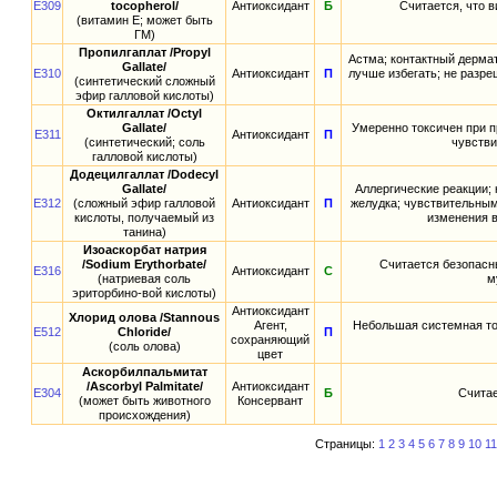
E309
tocopherol/
Антиоксидант
Б
Считается, что 
(витамин E; может быть
ГМ)
Пропилгаплат /Propyl
Астма; контактный дерма
Gallate/
E310
Антиоксидант
П
лучше избегать; не разре
(синтетический сложный
эфир галловой кислоты)
Октилгаллат /Octyl
Gallate/
Умеренно токсичен при п
E311
Антиоксидант
П
(синтетический; соль
чувстви
галловой кислоты)
Додецилгаллат /Dodecyl
Gallate/
Аллергические реакции; 
E312
(сложный эфир галловой
Антиоксидант
П
желудка; чувствительным
кислоты, получаемый из
изменения в
танина)
Изоаскорбат натрия
/Sodium Erythorbate/
Считается безопасн
E316
Антиоксидант
С
(натриевая соль
м
эриторбино-вой кислоты)
Антиоксидант
Хлорид олова /Stannous
Агент,
Небольшая системная ток
E512
Chloride/
П
сохраняющий
(соль олова)
цвет
Аскорбилпальмитат
/Ascorbyl Palmitate/
Антиоксидант
E304
Б
Считае
(может быть животного
Консервант
происхождения)
Страницы:
1
2
3
4
5
6
7
8
9
10
11