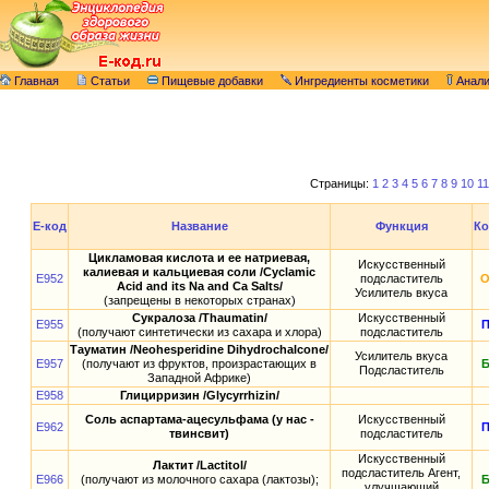
Главная
Статьи
Пищевые добавки
Ингредиенты косметики
Анал
Страницы:
1
2
3
4
5
6
7
8
9
10
11
E-код
Название
Функция
Ко
Цикламовая кислота и ее натриевая,
Искусственный
калиевая и кальциевая соли /Cyclamic
E952
подсластитель
Acid and its Na and Ca Salts/
Усилитель вкуса
(запрещены в некоторых странах)
Сукралоза /Thaumatin/
Искусственный
E955
(получают синтетически из сахара и хлора)
подсластитель
Тауматин /Neohesperidine Dihydrochalcone/
Усилитель вкуса
E957
(получают из фруктов, произрастающих в
Подсластитель
Западной Африке)
E958
Глицирризин /Glycyrrhizin/
Соль аспартама-ацесульфама (у нас -
Искусственный
E962
твинсвит)
подсластитель
Искусственный
Лактит /Lactitol/
подсластитель Агент,
E966
(получают из молочного сахара (лактозы);
улучшающий