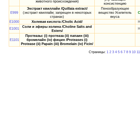
животного происхождения)
консистенцию
Экстракт квиллайи /Quillaia extract/
Пенообразующее
E999
(экстракт квиллайи; запрещен в некоторых
вещество Усилитель
странах)
вкуса
E1000
Холевая кислота /Cholic Acid/
Соли и эфиры холина /Choline Salts and
E1001
Esters/
Протеазы: (i) протеаза (ii) папаин (iii)
E1101
бромелайн (iv) фицин /Proteases (i)
Protease (ii) Papain (iii) Bromelain (iv) Ficin/
Страницы:
1
2
3
4
5
6
7
8
9
10
11