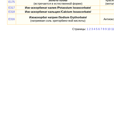
Золото /Gold/
Краси
E175
(встречается в естественной форме)
(метал
E317
Изо-аскорбинат калия /Potassium Isoascorbate/
E318
Изо-аскорбинат кальция /Calcium Isoascorbate/
Изоаскорбат натрия /Sodium Erythorbate/
E316
Антиокс
(натриевая соль эриторбино-вой кислоты)
Страницы:
1
2
3
4
5
6
7
8
9
10
11