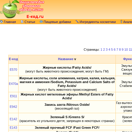
Главная
Статьи
Пищевые добавки
Ингредиенты косметики
Анал
Страницы:
1
2
3
4
5
6
7
8
9
10
11
E-код
Название
v
Функ
Эмульг
Жирные кислоты /Fatty Acids/
E570
Связу
(могут быть животного происхождения; могут быть ГМ)
вещес
Жирные кислоты, соли алюминия, натрия, калия, кальция,
магния и аммония /Sodium, Potassium and Calcium Salts of
Эмульг
E470a
Fatty Acids/
Стабили
(могут быть животного происхождения)
Жирных кислот метиловые эфиры /Methyl Esters of Fatty
E911
Acids/
Газ-вытес
Закись азота /Nitrous Oxide/
E942
аэрозо
(веселящий газ)
упако
Зеленый S /Greens S/
Краси
E142
(краситель из угольного дегтя; запрещен в некоторых странах)
(зеле
E143
Зеленый прочный FCF /Fast Green FCF/