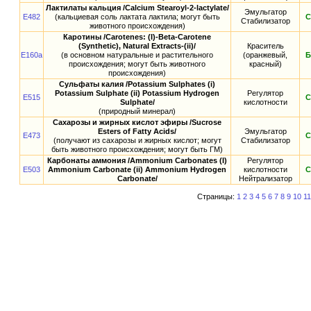
Лактилаты кальция /Calcium Stearoyl-2-lactylate/
Эмульгатор
E482
(кальциевая соль лактата лактила; могут быть
С
Стабилизатор
животного происхождения)
Каротины /Carotenes: (I)-Beta-Carotene
(Synthetic), Natural Extracts-(ii)/
Краситель
E160a
(в основном натуральные и растительного
(оранжевый,
Б
происхождения; могут быть животного
красный)
происхождения)
Сульфаты калия /Potassium Sulphates (i)
Potassium Sulphate (ii) Potassium Hydrogen
Регулятор
E515
С
Sulphate/
кислотности
(природный минерал)
Сахарозы и жирных кислот эфиры /Sucrose
Esters of Fatty Acids/
Эмульгатор
E473
С
(получают из сахарозы и жирных кислот; могут
Стабилизатор
быть животного происхождения; могут быть ГМ)
Карбонаты аммония /Ammonium Carbonates (I)
Регулятор
E503
Ammonium Carbonate (ii) Ammonium Hydrogen
кислотности
С
Carbonate/
Нейтрализатор
Страницы:
1
2
3
4
5
6
7
8
9
10
11