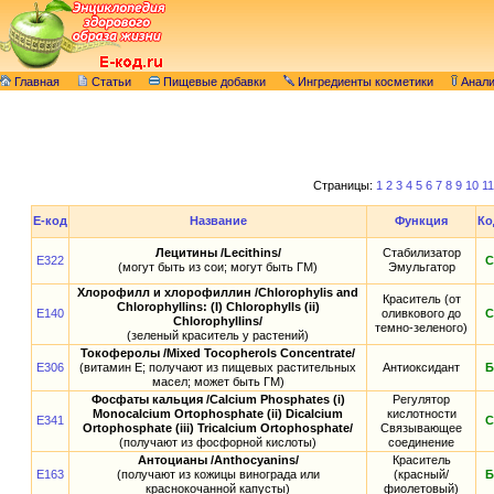
Главная
Статьи
Пищевые добавки
Ингредиенты косметики
Анал
Страницы:
1
2
3
4
5
6
7
8
9
10
11
E-код
Название
Функция
Ко
Лецитины /Lecithins/
Стабилизатор
E322
С
(могут быть из сои; могут быть ГМ)
Эмульгатор
Хлорофилл и хлорофиллин /Chlorophylis and
Краситель (от
Chlorophyllins: (I) Chlorophylls (ii)
E140
оливкового до
С
Chlorophyllins/
темно-зеленого)
(зеленый краситель у растений)
Токоферолы /Mixed Tocopherols Concentrate/
E306
(витамин E; получают из пищевых растительных
Антиоксидант
Б
масел; может быть ГМ)
Фосфаты кальция /Calcium Phosphates (i)
Регулятор
Monocalcium Ortophosphate (ii) Dicalcium
кислотности
E341
С
Ortophosphate (iii) Tricalcium Ortophosphate/
Связывающее
(получают из фосфорной кислоты)
соединение
Антоцианы /Anthocyanins/
Краситель
E163
(получают из кожицы винограда или
(красный/
Б
краснокочанной капусты)
фиолетовый)