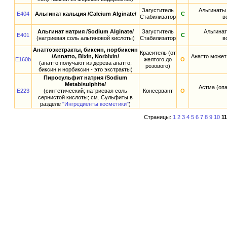
Загуститель
Альгинаты 
E404
Альгинат кальция /Calcium Alginate/
С
Стабилизатор
в
Альгинат натрия /Sodium Alginate/
Загуститель
Альгинат
E401
С
(натриевая соль альгиновой кислоты)
Стабилизатор
в
Анаттоэкстракты, биксин, норбиксин
Краситель (от
/Annatto, Bixin, Norbixin/
Анатто может
E160b
желтого до
О
(анатто получают из дерева анатто;
розового)
биксин и норбиксин - это экстракты)
Пиросульфит натрия /Sodium
Metabisulphite/
Астма (опа
E223
(синтетический; натриевая соль
Консервант
О
сернистой кислоты; см. Сульфиты в
разделе
"Ингредиенты косметики"
)
Страницы:
1
2
3
4
5
6
7
8
9
10
11