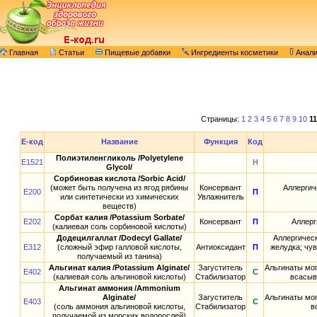
Главная
Статьи
Пищевые добавки
Ингредиенты косметики
Анал
Страницы:
1
2
3
4
5
6
7
8
9
10
11
E-код
Название
Функция
Код
Полиэтиленгликоль /Polyetylene
E1521
Н
Glycol/
Сорбиновая кислота /Sorbic Acid/
(может быть получена из ягод рябины
Консервант
Аллергич
E200
П
или синтетически из химических
Увлажнитель
веществ)
Сорбат калия /Potassium Sorbate/
E202
Консервант
П
Аллерг
(калиевая соль сорбиновой кислоты)
Додецилгаллат /Dodecyl Gallate/
Аллергическ
E312
(сложный эфир галловой кислоты,
Антиоксидант
П
желудка; чу
получаемый из танина)
Альгинат калия /Potassium Alginate/
Загуститель
Альгинаты мог
E402
С
(калиевая соль альгиновой кислоты)
Стабилизатор
всасыв
Альгинат аммония /Ammonium
Alginate/
Загуститель
Альгинаты мог
E403
С
(соль аммония альгиновой кислоты,
Стабилизатор
в
получаемой из морских водорослей)