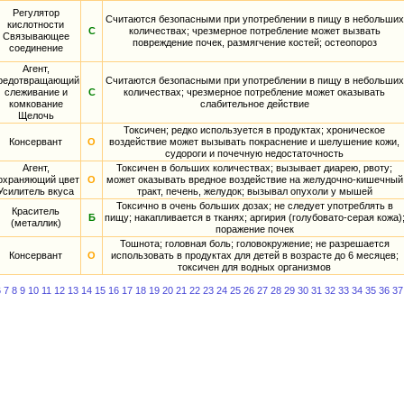
Регулятор
Считаются безопасными при употреблении в пищу в небольших
кислотности
С
количествах; чрезмерное потребление может вызвать
Связывающее
повреждение почек, размягчение костей; остеопороз
соединение
Агент,
редотвращающий
Считаются безопасными при употреблении в пищу в небольших
слеживание и
С
количествах; чрезмерное потребление может оказывать
комкование
слабительное действие
Щелочь
Токсичен; редко используется в продуктах; хроническое
Консервант
О
воздействие может вызывать покраснение и шелушение кожи,
судороги и почечную недостаточность
Агент,
Токсичен в больших количествах; вызывает диарею, рвоту;
охраняющий цвет
О
может оказывать вредное воздействие на желудочно-кишечный
Усилитель вкуса
тракт, печень, желудок; вызывал опухоли у мышей
Токсично в очень больших дозах; не следует употреблять в
Краситель
Б
пищу; накапливается в тканях; аргирия (голубовато-серая кожа)
(металлик)
поражение почек
Тошнота; головная боль; головокружение; не разрешается
Консервант
О
использовать в продуктах для детей в возрасте до 6 месяцев;
токсичен для водных организмов
6
7
8
9
10
11
12
13
14
15
16
17
18
19
20
21
22
23
24
25
26
27
28
29
30
31
32
33
34
35
36
37