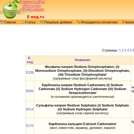
Главная
Статьи
Пищевые добавки
Ингредиенты косметики
Анал
Страницы:
1
2
3
4
5
E-
Название
код
Фосфаты натрия /Sodium Ortophosphates: (i)-
Monosodium Ortophosphate, (ii)-Disodium Ortophosphate,
E339
(iii)-Trisodium Ortophosphate/
(натриевые слои фосфорной кислоты)
Карбонаты натрия /Sodium Carbonates (I) Sodium
к
Carbonate (ii) Sodium Hydrogen Carbonate (iii) Sodium
E500
п
Sesquicarbonate/
(в основном производятся синтетически)
Сульфаты натрия /Sodium Sulphates (i) Sodium Sulphate
E514
(ii) Sodium Hydrogen Sulphate/
(натриевые соли серной кислоты)
К
Карбонаты кальция /Calcium Carbonates/
E170
(мел, известняк, мрамор, доломит, коралл)