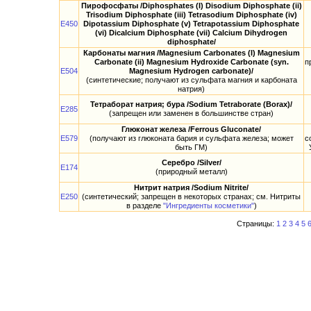
Пирофосфаты /Diphosphates (I) Disodium Diphosphate (ii)
Trisodium Diphosphate (iii) Tetrasodium Diphosphate (iv)
E450
Dipotassium Diphosphate (v) Tetrapotassium Diphosphate
(vi) Dicalcium Diphosphate (vii) Calcium Dihydrogen
diphosphate/
Карбонаты магния /Magnesium Сarbonates (I) Magnesium
Сarbonate (ii) Magnesium Hydroxide Carbonate (syn.
п
E504
Magnesium Hydrogen carbonate)/
(синтетические; получают из сульфата магния и карбоната
натрия)
Тетраборат натрия; бура /Sodium Tetraborate (Borax)/
E285
(запрещен или заменен в большинстве стран)
Глюконат железа /Ferrous Gluconate/
E579
(получают из глюконата бария и сульфата железа; может
с
быть ГМ)
Серебро /Silver/
E174
(природный металл)
Нитрит натрия /Sodium Nitrite/
E250
(синтетический; запрещен в некоторых странах; см. Нитриты
в разделе
"Ингредиенты косметики"
)
Страницы:
1
2
3
4
5