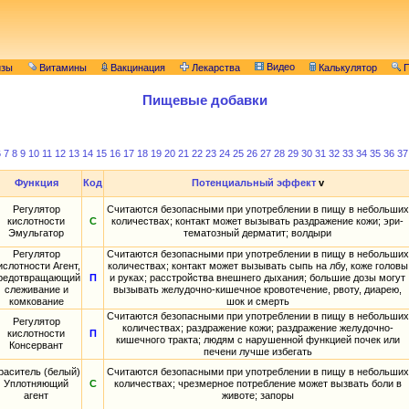
Видео
изы
Витамины
Вакцинация
Лекарства
Калькулятор
П
Пищевые добавки
6
7
8
9
10
11
12
13
14
15
16
17
18
19
20
21
22
23
24
25
26
27
28
29
30
31
32
33
34
35
36
37
Функция
Код
Потенциальный эффект
v
Регулятор
Считаются безопасными при употреблении в пищу в небольших
кислотности
С
количествах; контакт может вызывать раздражение кожи; эри-
Эмульгатор
тематозный дерматит; волдыри
Регулятор
Считаются безопасными при употреблении в пищу в небольших
ислотности Агент,
количествах; контакт может вызывать сыпь на лбу, коже головы
редотвращающий
П
и руках; расстройства внешнего дыхания; большие дозы могут
слеживание и
вызывать желудочно-кишечное кровотечение, рвоту, диарею,
комкование
шок и смерть
Считаются безопасными при употреблении в пищу в небольших
Регулятор
количествах; раздражение кожи; раздражение желудочно-
кислотности
П
кишечного тракта; людям с нарушенной функцией почек или
Консервант
печени лучше избегать
раситель (белый)
Считаются безопасными при употреблении в пищу в небольших
Уплотняющий
С
количествах; чрезмерное потребление может вызвать боли в
агент
животе; запоры