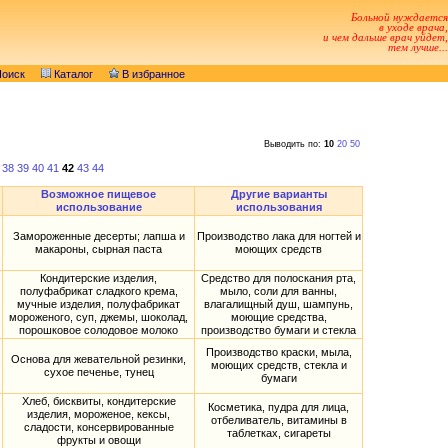
Больной нуждается
в уходе врача,
и чем дальше врач уйдет,
тем лучше...
оиск
Каталог
В избранное
Выводить по:
10
20
50
38
39
40
41
42
43
44
Возможное пищевое
Другие варианты
использование
использования
Замороженные десерты; лапша и
Производство лака для ногтей и
макароны, сырная паста
моющих средств
Кондитерские изделия,
Средство для полоскания рта,
полуфабрикат сладкого крема,
мыло, соли для ванны,
мучные изделия, полуфабрикат
влагалищный душ, шампунь,
мороженого, суп, джемы, шоколад,
моющие средства,
порошковое солодовое молоко
производство бумаги и стекла
Производство краски, мыла,
Основа для жевательной резинки,
моющих средств, стекла и
сухое печенье, тунец
бумаги
Хлеб, бисквиты, кондитерские
Косметика, пудра для лица,
изделия, мороженое, кексы,
отбеливатель, витамины в
сладости, консервированные
таблетках, сигареты
фрукты и овощи