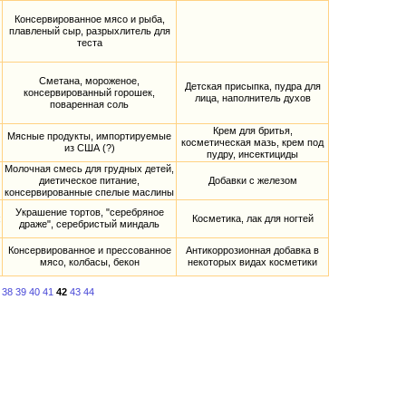
Консервированное мясо и рыба,
плавленый сыр, разрыхлитель для
теста
Сметана, мороженое,
Детская присыпка, пудра для
консервированный горошек,
лица, наполнитель духов
поваренная соль
Крем для бритья,
Мясные продукты, импортируемые
косметическая мазь, крем под
из США (?)
пудру, инсектициды
Молочная смесь для грудных детей,
диетическое питание,
Добавки с железом
консервированные спелые маслины
Украшение тортов, "серебряное
;
Косметика, лак для ногтей
драже", серебристый миндаль
Консервированное и прессованное
Антикоррозионная добавка в
мясо, колбасы, бекон
некоторых видах косметики
38
39
40
41
42
43
44