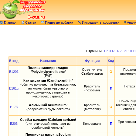
Главная
Статьи
Пищевые добавки
Ингредиенты косметики
Анал
Страницы:
1
2
3
4
5
6
7
8
9
10
11
E-код
Название
Функция
Код
Поливинилпирролидон
Осветлитель
Поражен
E1201
/Polyvinylpyrrolidone/
О
Стабилизатор
применени
(PVP)
Кантаксантин /Canthaxanthin/
(обычно получают из бетакаротина,
Краситель
Потеря 
E161g
но может быть животного
П
(розовый)
происхождения; запрещен в
некоторых странах)
Прием вну
Алюминий /Aluminium/
Краситель
токсичен для
E173
О
(получают из руды боксита)
(металлик)
связи с
Сорбат кальция /Calcium sorbate/
При контак
E203
(синтетический; получают из
Консервант
П
сорбиновой кислоты)
Пропионат натрия /Sodium