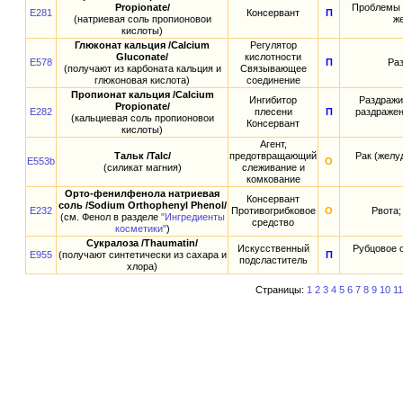
Propionate/
Проблемы с
E281
Консервант
П
(натриевая соль пропионовои
же
кислоты)
Глюконат кальция /Calcium
Регулятор
Gluconate/
кислотности
E578
П
Ра
(получают из карбоната кальция и
Связывающее
глюконовая кислота)
соединение
Пропионат кальция /Calcium
Ингибитор
Раздражит
Propionate/
E282
плесени
П
раздражен
(кальциевая соль пропионовои
Консервант
кислоты)
Агент,
Тальк /Talc/
предотвращающий
Рак (желу
E553b
О
(силикат магния)
слеживание и
комкование
Орто-фенилфенола натриевая
Консервант
соль /Sodium Orthophenyl Phenol/
E232
Противогрибковое
О
Рвота;
(см. Фенол в разделе
"Ингредиенты
средство
косметики"
)
Сукралоза /Thaumatin/
Искусственный
Рубцовое 
E955
(получают синтетически из сахара и
П
подсластитель
хлора)
Страницы:
1
2
3
4
5
6
7
8
9
10
11