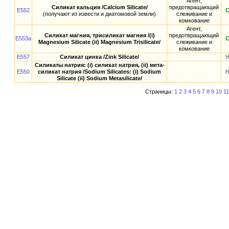
Агент,
Силикат кальция /Calcium Silicate/
предотвращающий
E552
(получают из извести и диатомовой земли)
слеживание и
комкование
Агент,
Силикат магния, трисиликат магния /(i)
предотвращающий
E553a
Magnesium Silicate (ii) Magnesium Trisilicate/
слеживание и
комкование
E557
Силикат цинка /Zink Silicate/
Силикаты натрия: (i) силикат натрия, (ii) мета-
E550
силикат натрия /Sodium Silicates: (i) Sodium
Silicate (ii) Sodium Metasilicate/
Страницы:
1
2
3
4
5
6
7
8
9
10
11