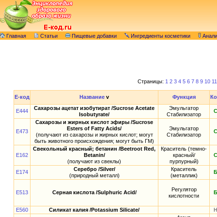
Главная
Статьи
Пищевые добавки
Ингредиенты косметики
Анал
Страницы:
1
2
3
4
5
6
7
8
9
10
11
E-код
Название
v
Функция
Ко
Сахарозы ацетат изобутират /Sucrose Acetate
Эмульгатор
E444
Isobutyrate/
Стабилизатор
Сахарозы и жирных кислот эфиры /Sucrose
Esters of Fatty Acids/
Эмульгатор
E473
(получают из сахарозы и жирных кислот; могут
Стабилизатор
быть животного происхождения; могут быть ГМ)
Свекольный красный; бетанин /Beetroot Red,
Краситель (темно-
E162
Betanin/
красный/
(получают из свеклы)
пурпурный)
Серебро /Silver/
Краситель
E174
(природный металл)
(металлик)
Регулятор
E513
Серная кислота /Sulphuric Acid/
кислотности
E560
Силикат калия /Potassium Silicate/