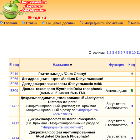
Главная
Статьи
Пищевые добавки
Ингредиенты косметики
Анал
Страницы:
1
2
3
4
5
6
7
8
9
10
11
E-код
Название
v
Функция
Код
E419
Гхатти камедь /Gum Ghatty/
Н
E266
Дегидроацетат натрия /Sodium Dehydroacetate/
E265
Дегидроацетовая кислота /Dehydroacetic Acid/
Дельта-токоферол /Synthetic Delta-tocopherol/
E309
Антиоксидант
Б
(витамин E; может быть ГМ)
Дикрахмаладипат ацетилированный /Acetylated
Distarch Adipate/
Загуститель
E1422
(модифицированный крахмал; см. Крахмал -
П
Стабилизатор
Модифицированный в разделе
"Ингредиенты
косметики"
)
Дикрахмалфосфат /Distarch Phosphate/
Загуститель
E1412
(см. Крахмал - Модифицированный в разделе
П
Стабилизатор
"Ингредиенты косметики"
)
Дикрахмалфосфат ацетилированный
/Acetylated Distarch Phosphate/
Загуститель
E1414
П