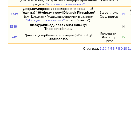
(синтетический; см. Крахмал - Модифицированный
Стабилизатор
в разделе
"Ингредиенты косметики"
)
Дикрахмалфосфат оксипропилированный
"сшитый" /Hydroxy propyl Distarch Phosphate/
Загуститель
E1442
П
(см. Крахмал - Модифицированный в разделе
Эмульгатор
"Ингредиенты косметики"
; может быть ГМ)
Дилаурилтиодипропионат /Dilauryl
E389
Н
Thiodipropionate/
Консервант
Диметидикарбонат (велькорин) /Dimethyl
E242
Фиксатор
Б
Dicarbonate/
цвета
Страницы:
1
2
3
4
5
6
7
8
9
10
11