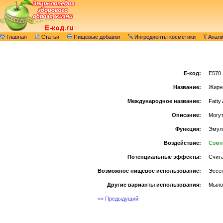
Главная
Статьи
Пищевые добавки
Ингредиенты косметики
Анал
E-код:
E570
Название:
Жирн
Международное название:
Fatty
Описание:
Могут
Функция:
Эмул
Воздействие:
Сомн
Потенциальные эффекты:
Счита
Возможное пищевое использование:
Эссен
Другие варианты использования:
Мыло,
<< Предыдущий