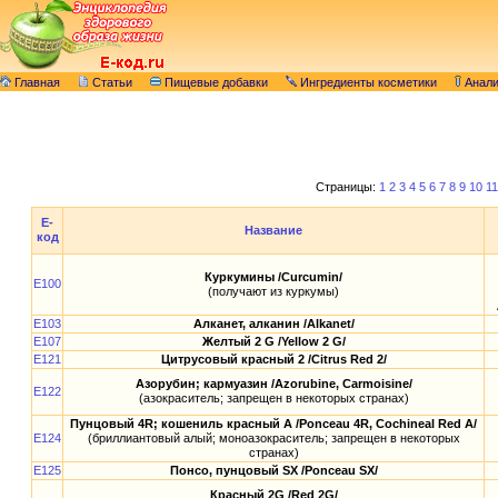
Главная
Статьи
Пищевые добавки
Ингредиенты косметики
Анал
Страницы:
1
2
3
4
5
6
7
8
9
10
11
E-
Название
код
Куркумины /Curcumin/
E100
(получают из куркумы)
E103
Алканет, алканин /Alkanet/
E107
Желтый 2 G /Yellow 2 G/
E121
Цитрусовый красный 2 /Citrus Red 2/
Азорубин; кармуазин /Azorubine, Carmoisine/
E122
(азокраситель; запрещен в некоторых странах)
Пунцовый 4R; кошениль красный A /Ponceau 4R, Cochineal Red A/
E124
(бриллиантовый алый; моноазокраситель; запрещен в некоторых
странах)
E125
Понсо, пунцовый SX /Ponceau SX/
Красный 2G /Red 2G/