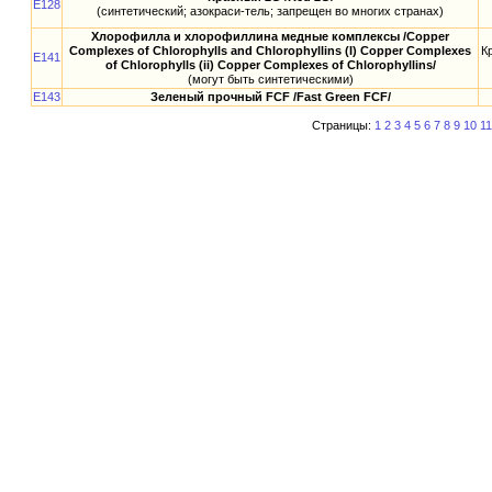
E128
(синтетический; азокраси-тель; запрещен во многих странах)
Хлорофилла и хлорофиллина медные комплексы /Copper
Complexes of Chlorophylls and Chlorophyllins (I) Copper Complexes
К
E141
of Chlorophylls (ii) Copper Complexes of Chlorophyllins/
(могут быть синтетическими)
E143
Зеленый прочный FCF /Fast Green FCF/
Страницы:
1
2
3
4
5
6
7
8
9
10
11