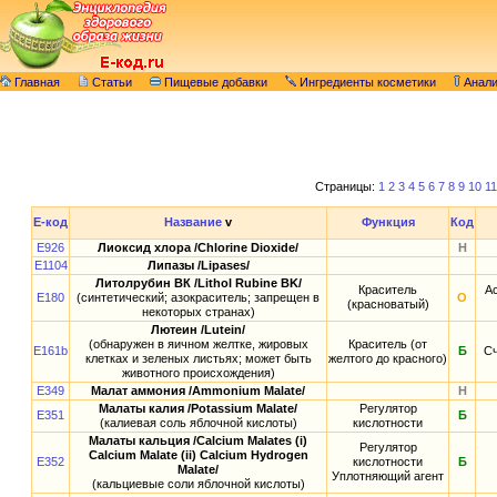
Главная
Статьи
Пищевые добавки
Ингредиенты косметики
Анал
Страницы:
1
2
3
4
5
6
7
8
9
10
11
E-код
Название
v
Функция
Код
E926
Лиоксид хлора /Chlorine Dioxide/
Н
E1104
Липазы /Lipases/
Литолрубин ВК /Lithol Rubine BK/
Краситель
Ас
E180
(синтетический; азокраситель; запрещен в
О
(красноватый)
некоторых странах)
Лютеин /Lutein/
(обнаружен в яичном желтке, жировых
Краситель (от
E161b
Б
Сч
клетках и зеленых листьях; может быть
желтого до красного)
животного происхождения)
E349
Малат аммония /Ammonium Malate/
Н
Малаты калия /Potassium Malate/
Регулятор
E351
Б
(калиевая соль яблочной кислоты)
кислотности
Малаты кальция /Calcium Malates (i)
Регулятор
Calcium Malate (ii) Calcium Hydrogen
E352
кислотности
Б
Malate/
Уплотняющий агент
(кальциевые соли яблочной кислоты)