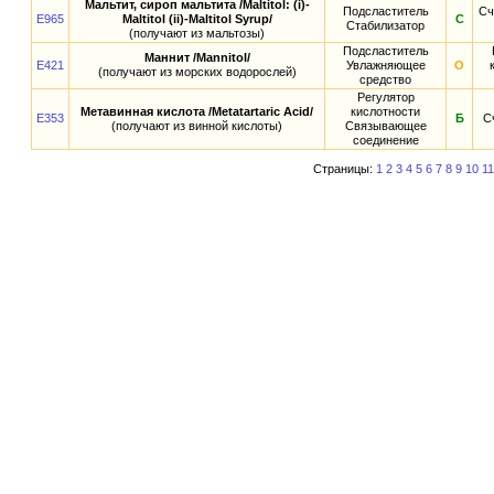
Мальтит, сироп мальтита /Maltitol: (i)-
Подсластитель
Сч
E965
Maltitol (ii)-Maltitol Syrup/
С
Стабилизатор
(получают из мальтозы)
Подсластитель
Маннит /Mannitol/
E421
Увлажняющее
О
(получают из морских водорослей)
средство
Регулятор
Метавинная кислота /Metatartaric Acid/
кислотности
E353
Б
С
(получают из винной кислоты)
Связывающее
соединение
Страницы:
1
2
3
4
5
6
7
8
9
10
11