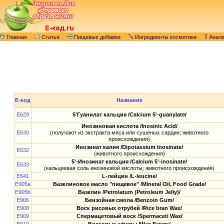
Главная
Статьи
Пищевые добавки
Ингредиенты косметики
Анал
E-код
Название
E629
5'Гуанилат кальция /Calcium 5'-guanylate/
Инозиновая кислота /Inosinic Acid/
E630
(получают из экстракта мяса или сушеных сардин; животного
происхождения)
Инозинат калия /Dipotassium Inosinate/
E632
(животного происхождения)
5'-Инозинат кальция /Calcium 5'-inosinate/
E633
(кальциевая соль инозиновой кислоты; животного происхождения)
E641
L-лейцин /L-leucine/
E905a
Вазелиновое масло "пищевое" /Mineral Oil, Food Grade/
E905b
Вазелин /Petrolatum (Petroleum Jelly)/
E906
Бензойная смола /Benzoin Gum/
E908
Воск рисовых отрубей /Rice bran Wax/
E909
Спермацетовый воск /Spermaceti Wax/