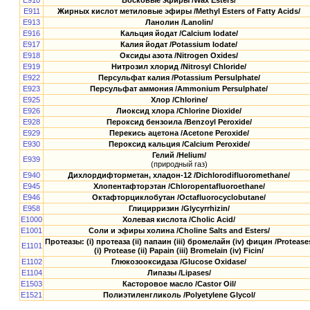
E910
Восковые эфиры /Wax Esters/
E911
Жирных кислот метиловые эфиры /Methyl Esters of Fatty Acids/
E913
Ланолин /Lanolin/
E916
Кальция йодат /Calcium Iodate/
E917
Калия йодат /Potassium Iodate/
E918
Оксиды азота /Nitrogen Oxides/
E919
Нитрозил хлорид /Nitrosyl Chloride/
E922
Персульфат калия /Potassium Persulphate/
E923
Персульфат аммония /Ammonium Persulphate/
E925
Хлор /Chlorine/
E926
Лиоксид хлора /Chlorine Dioxide/
E928
Пероксид бензоила /Benzoyl Peroxide/
E929
Перекись ацетона /Acetone Peroxide/
E930
Пероксид кальция /Calcium Peroxide/
Гелий /Helium/
E939
(природный газ)
E940
Дихлордифторметан, хладон-12 /Dichlorodifluoromethane/
E945
Хлопентафторэтан /Chloropentafluoroethane/
E946
Октафторциклобутан /Octafluorocyclobutane/
E958
Глицирризин /Glycyrrhizin/
E1000
Холевая кислота /Cholic Acid/
E1001
Соли и эфиры холина /Choline Salts and Esters/
Протеазы: (i) протеаза (ii) папаин (iii) бромелайн (iv) фицин /Protease
E1101
(i) Protease (ii) Papain (iii) Bromelain (iv) Ficin/
E1102
Глюкозооксидаза /Glucose Oxidase/
E1104
Липазы /Lipases/
E1503
Касторовое масло /Castor Oil/
E1521
Полиэтиленгликоль /Polyetylene Glycol/