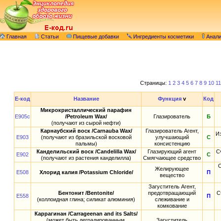
Главная
Статьи
Пищевые добавки
Ингредиенты косметики
Анал
Страницы:
1
2
3
4
5
6
7
8
9
10
11
E-код
Название
Функция
v
Код
Микрокристаллический парафин
E905c
/Petroleum Wax/
Глазирователь
Б
(получают из сырой нефти)
Карнаубский воск /Carnauba Wax/
Глазирователь Агент,
И
E903
(получают из бразильской восковой
улучшающий
С
пальмы)
консистенцию
Канделильский воск /Candelilla Wax/
Глазирующий агент
С
E902
С
(получают из растения канделилла)
Смягчающее средство
С
Желирующее
E508
Хлорид калия /Potassium Chloride/
П
вещество
Загуститель Агент,
Бентонит /Bentonite/
предотвращающий
С
E558
П
(коллоидная глина; силикат алюминия)
слеживание и
комкование
Каррагинан /Carrageenan and its Salts/
(может быть деградированным,
Загуститель