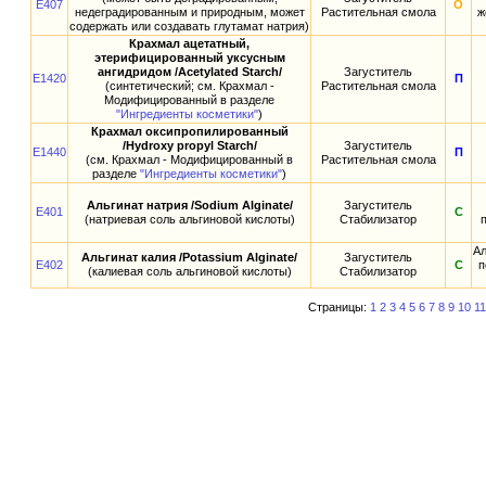
E407
О
недеградированным и природным, может
Растительная смола
ж
содержать или создавать глутамат натрия)
Крахмал ацетатный,
этерифицированный уксусным
ангидридом /Acetylated Starch/
Загуститель
E1420
П
(синтетический; см. Крахмал -
Растительная смола
Модифицированный в разделе
"Ингредиенты косметики"
)
Крахмал оксипропилированный
/Hydroxy propyl Starch/
Загуститель
E1440
П
(см. Крахмал - Модифицированный в
Растительная смола
разделе
"Ингредиенты косметики"
)
Альгинат натрия /Sodium Alginate/
Загуститель
E401
С
(натриевая соль альгиновой кислоты)
Стабилизатор
Ал
Альгинат калия /Potassium Alginate/
Загуститель
E402
С
п
(калиевая соль альгиновой кислоты)
Стабилизатор
Страницы:
1
2
3
4
5
6
7
8
9
10
11