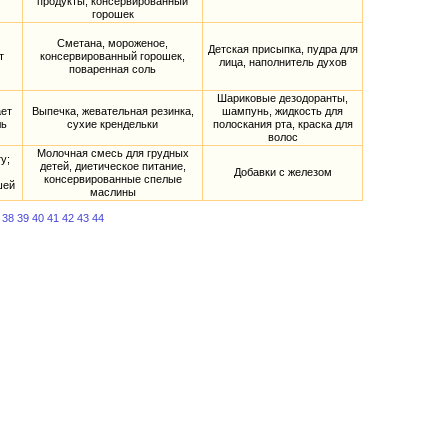
продукты, консервированный
горошек
Сметана, мороженое,
Детская присыпка, пудра для
т
консервированный горошек,
лица, наполнитель духов
поваренная соль
Шариковые дезодоранты,
ает
Выпечка, жевательная резинка,
шампунь, жидкость для
ль
сухие крендельки
полоскания рта, краска для
волос
Молочная смесь для грудных
у;
детей, диетическое питание,
Добавки с железом
консервированные спелые
шей
маслины
38
39
40
41
42
43
44