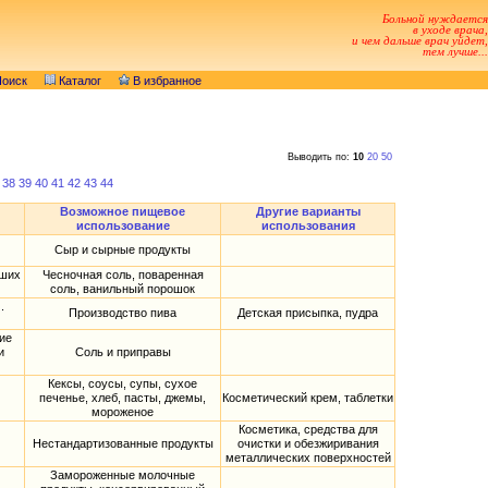
Больной нуждается
в уходе врача,
и чем дальше врач уйдет,
тем лучше...
оиск
Каталог
В избранное
Выводить по:
10
20
50
38
39
40
41
42
43
44
Возможное пищевое
Другие варианты
использование
использования
Сыр и сырные продукты
ьших
Чесночная соль, поваренная
соль, ванильный порошок
.
Производство пива
Детская присыпка, пудра
ие
и
Соль и приправы
Кексы, соусы, супы, сухое
печенье, хлеб, пасты, джемы,
Косметический крем, таблетки
мороженое
Косметика, средства для
Нестандартизованные продукты
очистки и обезжиривания
металлических поверхностей
Замороженные молочные