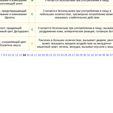
ивание и комкование
Б
Считается безопасным при употреблении в пищу
плотняющий агент
т, предотвращающий
Считаются безопасными при употреблении в пищу в
ивание и комкование
С
небольших количествах; чрезмерное потребление може
Щелочь
оказывать слабительное действие
гент, придающий
Считается безопасным при употреблении в пищу; вызыв
С
евый цвет Дезодорант
раздражение кожи, аллергические реакции, головную бо
Токсичен в больших количествах; вызывает диарею, рвот
т, сохраняющий цвет
О
может оказывать вредное воздействие на желудочно-
Усилитель вкуса
кишечный тракт, печень, желудок; вызывал опухоли у мы
6
7
8
9
10
11
12
13
14
15
16
17
18
19
20
21
22
23
24
25
26
27
28
29
30
31
32
33
34
35
36
37