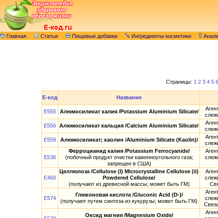
Главная
Статьи
Пищевые добавки
Ингредиенты косметики
Анал
Страницы:
1
2
3
4
5
E-код
Название
Аген
E555
Алюмосиликат калия /Potassium Aluminium Silicate/
слеж
Аген
E556
Алюмосиликат кальция /Calcium Aluminium Silicate/
слеж
Аген
E559
Алюмосиликат; каолин /Aluminium Silicate (Kaolin)/
слеж
Ферроцианид калия /Potassium Ferrocyanide/
Аген
E536
(побочный продукт очистки каменноугольного газа;
слеж
запрещен в США)
Целлюлоза /Cellulose (I) Microcrystalline Cellulose (ii)
Аген
E460
Powdered Cellulose/
слеж
(получают из древесной массы; может быть ГМ)
Св
Аген
Глюконовая кислота /Gluconic Acid (D-)/
E574
слеж
(получают путем синтеза из кукурузы; может быть ГМ)
Связ
Аген
Оксид магния /Magnesium Oxide/