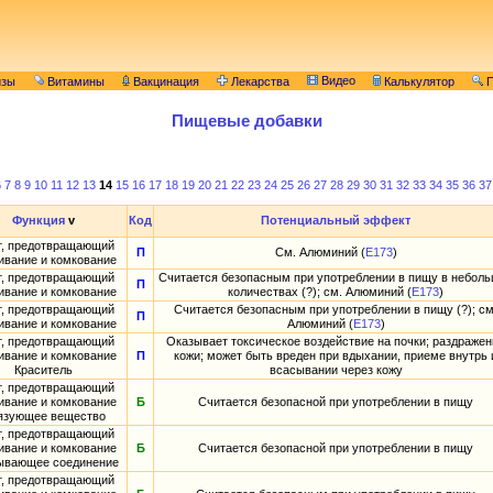
Видео
изы
Витамины
Вакцинация
Лекарства
Калькулятор
П
Пищевые добавки
6
7
8
9
10
11
12
13
14
15
16
17
18
19
20
21
22
23
24
25
26
27
28
29
30
31
32
33
34
35
36
37
Функция
v
Код
Потенциальный эффект
т, предотвращающий
П
См. Алюминий (
E173
)
ивание и комкование
т, предотвращающий
Считается безопасным при употреблении в пищу в небол
П
ивание и комкование
количествах (?); см. Алюминий (
E173
)
т, предотвращающий
Считается безопасным при употреблении в пищу (?); см
П
ивание и комкование
Алюминий (
E173
)
т, предотвращающий
Оказывает токсическое воздействие на почки; раздражен
ивание и комкование
П
кожи; может быть вреден при вдыхании, приеме внутрь 
Краситель
всасывании через кожу
т, предотвращающий
ивание и комкование
Б
Считается безопасной при употреблении в пищу
язующее вещество
т, предотвращающий
ивание и комкование
Б
Считается безопасной при употреблении в пищу
ывающее соединение
т, предотвращающий