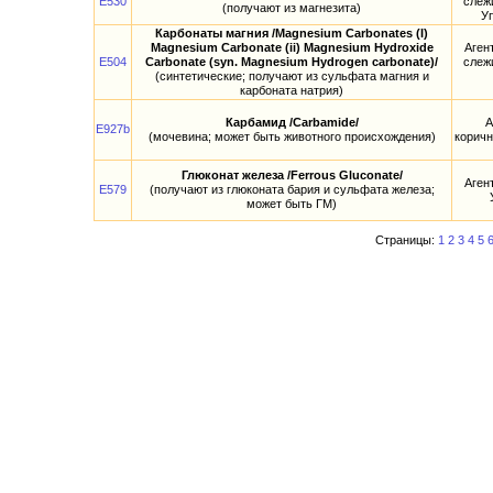
E530
слеж
(получают из магнезита)
У
Карбонаты магния /Magnesium Сarbonates (I)
Magnesium Сarbonate (ii) Magnesium Hydroxide
Аген
E504
Carbonate (syn. Magnesium Hydrogen carbonate)/
слеж
(синтетические; получают из сульфата магния и
карбоната натрия)
Карбамид /Carbamide/
А
E927b
(мочевина; может быть животного происхождения)
коричн
Глюконат железа /Ferrous Gluconate/
Аген
E579
(получают из глюконата бария и сульфата железа;
может быть ГМ)
Страницы:
1
2
3
4
5