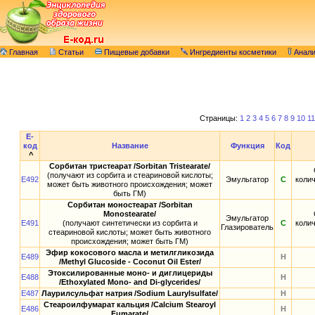
Главная
Статьи
Пищевые добавки
Ингредиенты косметики
Анал
Страницы:
1
2
3
4
5
6
7
8
9
10
11
E-
код
Название
Функция
Код
^
Сорбитан тристеарат /Sorbitan Tristearate/
(получают из сорбита и стеариновой кислоты;
E492
Эмульгатор
С
колич
может быть животного происхождения; может
быть ГМ)
Сорбитан моностеарат /Sorbitan
Monostearate/
Эмульгатор
E491
(получают синтетически из сорбита и
С
колич
Глазирователь
стеариновой кислоты; может быть животного
происхождения; может быть ГМ)
Эфир кокосового масла и метилгликозида
E489
Н
/Methyl Glucoside - Coconut Oil Ester/
Этоксилированные моно- и диглицериды
E488
Н
/Ethoxylated Mono- and Di-glycerides/
E487
Лаурилсульфат натрия /Sodium Laurylsulfate/
Н
Стеароилфумарат кальция /Calcium Stearoyl
E486
Н
Fumarate/