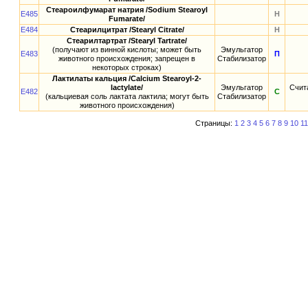
Стеароилфумарат натрия /Sodium Stearoyl
E485
Н
Fumarate/
E484
Стеарилцитрат /Stearyl Citrate/
Н
Стеарилтартрат /Stearyl Tartrate/
(получают из винной кислоты; может быть
Эмульгатор
E483
П
животного происхождения; запрещен в
Стабилизатор
некоторых строках)
Лактилаты кальция /Calcium Stearoyl-2-
lactylate/
Эмульгатор
Счит
E482
С
(кальциевая соль лактата лактила; могут быть
Стабилизатор
животного происхождения)
Страницы:
1
2
3
4
5
6
7
8
9
10
11