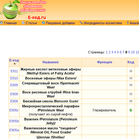
Главная
Статьи
Пищевые добавки
Ингредиенты косметики
Анал
Страницы:
1
2
3
4
5
6
7
8
9
10
11
E-код
Название
Функция
Код
^
Жирных кислот метиловые эфиры
E911
Н
/Methyl Esters of Fatty Acids/
E910
Восковые эфиры /Wax Esters/
Н
Спермацетовый воск /Spermaceti
E909
Н
Wax/
Воск рисовых отрубей /Rice bran
E908
Н
Wax/
E906
Бензойная смола /Benzoin Gum/
Н
Микрокристаллический парафин
E905c
/Petroleum Wax/
Глазирователь
Б
(получают из сырой нефти)
Вазелин /Petrolatum (Petroleum
E905b
Jelly)/
Вазелиновое масло "пищевое"
E905a
/Mineral Oil, Food Grade/
Шеллак /Shellac/