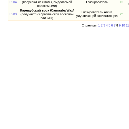
E904
(получают из смолы, выделяемой
Глазирователь
С
насекомыми)
Карнаубский воск /Carnauba Wax/
Глазирователь Агент,
E903
(получают из бразильской восковой
С
улучшающий консистенцию
пальмы)
Страницы:
1
2
3
4
5
6
7
8
9
10
11