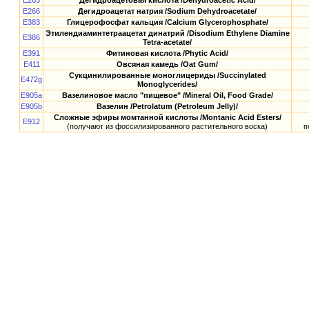
E265
Дегидроацетовая кислота /Dehydroacetic Acid/
E266
Дегидроацетат натрия /Sodium Dehydroacetate/
E383
Глицерофосфат кальция /Calcium Glycerophosphate/
Этилендиаминтетраацетат динатрий /Disodium Ethylene Diamine
E386
Tetra-acetate/
E391
Фитиновая кислота /Phytic Acid/
E411
Овсяная камедь /Oat Gum/
Сукцинилированные моноглицериды /Succinylated
E472g
Monoglycerides/
E905a
Вазелиновое масло "пищевое" /Mineral Oil, Food Grade/
E905b
Вазелин /Petrolatum (Petroleum Jelly)/
Сложные эфиры момтанной кислоты /Montanic Acid Esters/
E912
(получают из фоссилизированного растительного воска)
п