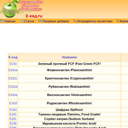
Главная
Статьи
Пищевые добавки
Ингредиенты косметики
Анал
E-код
Название
E143
Зеленый прочный FCF /Fast Green FCF/
E161a
Флавоксантин /Flavoxanthin/
E161c
Криптоксантин /Cryptoxanthin/
E161d
Рубиксантин /Rubixanthin/
E161e
Виолоксантин /Violoxanthin/
E161f
Родоксантин /Rhodoxanthin/
E164
Шафран /Saffron/
E181
Танины пищевые /Tannins, Food Grade/
E201
Сорбат натрия /Sodium Sorbate/
E236
Муравьиная кислота /Formic Acid/