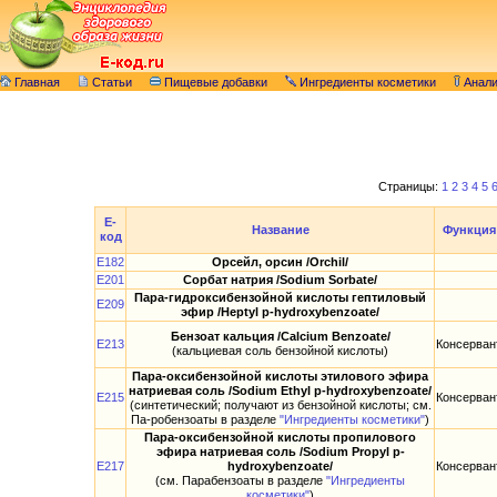
Главная
Статьи
Пищевые добавки
Ингредиенты косметики
Анал
Страницы:
1
2
3
4
5
E-
Название
Функция
код
E182
Орсейл, орсин /Orchil/
E201
Сорбат натрия /Sodium Sorbate/
Пара-гидроксибензойной кислоты гептиловый
E209
эфир /Heptyl p-hydroxybenzoate/
Бензоат кальция /Calcium Benzoate/
E213
Консерван
(кальциевая соль бензойной кислоты)
Пара-оксибензойной кислоты этилового эфира
натриевая соль /Sodium Ethyl p-hydroxybenzoate/
E215
Консерван
(синтетический; получают из бензойной кислоты; см.
Па-робензоаты в разделе
"Ингредиенты косметики"
)
Пара-оксибензойной кислоты пропилового
эфира натриевая соль /Sodium Propyl p-
E217
hydroxybenzoate/
Консерван
(см. Парабензоаты в разделе
"Ингредиенты
косметики"
)