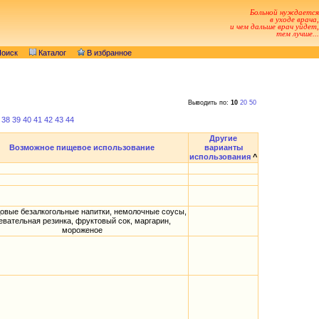
Больной нуждается
в уходе врача,
и чем дальше врач уйдет,
тем лучше...
оиск
Каталог
В избранное
Выводить по:
10
20
50
38
39
40
41
42
43
44
Другие
Возможное пищевое использование
варианты
использования
^
овые безалкогольные напитки, немолочные соусы,
евательная резинка, фруктовый сок, маргарин,
мороженое