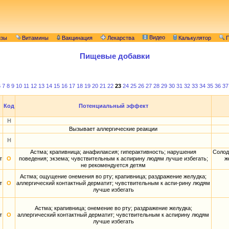
Видео
изы
Витамины
Вакцинация
Лекарства
Калькулятор
П
Пищевые добавки
6
7
8
9
10
11
12
13
14
15
16
17
18
19
20
21
22
23
24
25
26
27
28
29
30
31
32
33
34
35
36
37
Код
Потенциальный эффект
Н
Вызывает аллергические реакции
Н
Астма; крапивница; анафилаксия; гиперактивность; нарушения
Солод
т
О
поведения; экзема; чувствительным к аспирину людям лучше избегать;
ж
не рекомендуется детям
Астма; ощущение онемения во рту; крапивница; раздражение желудка;
т
О
аллергический контактный дерматит; чувствительным к аспи-рину людям
лучше избегать
Астма; крапивница; онемение во рту; раздражение желудка;
т
О
аллергический контактный дерматит; чувствительным к аспирину людям
лучше избегать