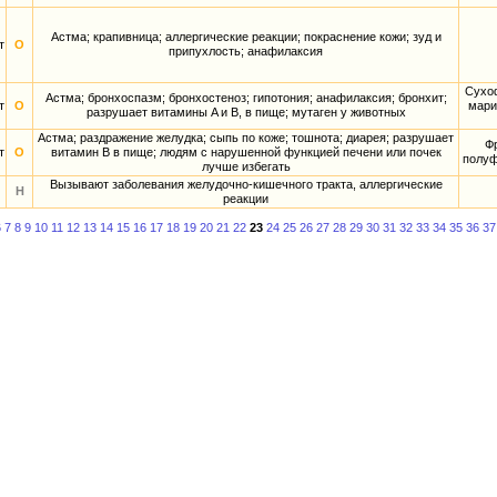
Астма; крапивница; аллергические реакции; покраснение кожи; зуд и
т
О
припухлость; анафилаксия
Сухоф
Астма; бронхоспазм; бронхостеноз; гипотония; анафилаксия; бронхит;
т
О
мари
разрушает витамины A и B, в пище; мутаген у животных
Астма; раздражение желудка; сыпь по коже; тошнота; диарея; разрушает
Фр
т
О
витамин B в пище; людям с нарушенной функцией печени или почек
полуф
лучше избегать
Вызывают заболевания желудочно-кишечного тракта, аллергические
Н
реакции
6
7
8
9
10
11
12
13
14
15
16
17
18
19
20
21
22
23
24
25
26
27
28
29
30
31
32
33
34
35
36
37