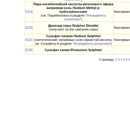
Пара-оксибензойной кислоты метилового эфира
натриевая соль /Sodium Methyl p-
E219
hydroxybenzoate/
Консерван
(см. Парабензоаты в разделе
"Ингредиенты
косметики"
)
Диоксид серы /Sulphur Dioxide/
E220
Консерван
(получают путем сжигания серы)
Сульфит натрия /Sodium Sulphite/
E221
(синтетический; натриевые соли сернистой кислоты;
Консерван
см. Сульфиты в разделе
"Ингредиенты косметики"
)
E225
Сульфит калия /Potassium Sulphite/
Страницы:
1
2
3
4
5