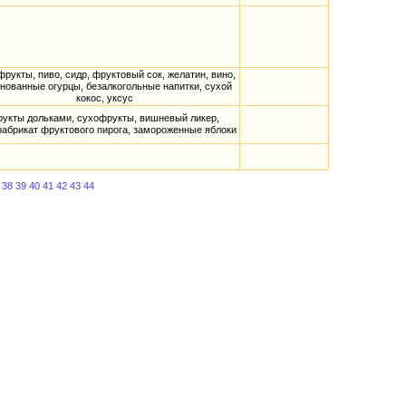
рукты, пиво, сидр, фруктовый сок, желатин, вино,
нованные огурцы, безалкогольные напитки, сухой
кокос, уксус
укты дольками, сухофрукты, вишневый ликер,
абрикат фруктового пирога, замороженные яблоки
38
39
40
41
42
43
44