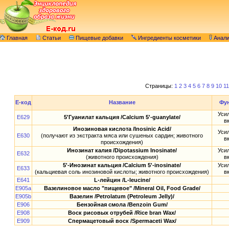
Главная
Статьи
Пищевые добавки
Ингредиенты косметики
Анал
Страницы:
1
2
3
4
5
6
7
8
9
10
11
E-код
Название
Фу
Уси
E629
5'Гуанилат кальция /Calcium 5'-guanylate/
в
Инозиновая кислота /Inosinic Acid/
Уси
E630
(получают из экстракта мяса или сушеных сардин; животного
в
происхождения)
Инозинат калия /Dipotassium Inosinate/
Уси
E632
(животного происхождения)
в
5'-Инозинат кальция /Calcium 5'-inosinate/
Уси
E633
(кальциевая соль инозиновой кислоты; животного происхождения)
в
E641
L-лейцин /L-leucine/
E905a
Вазелиновое масло "пищевое" /Mineral Oil, Food Grade/
E905b
Вазелин /Petrolatum (Petroleum Jelly)/
E906
Бензойная смола /Benzoin Gum/
E908
Воск рисовых отрубей /Rice bran Wax/
E909
Спермацетовый воск /Spermaceti Wax/