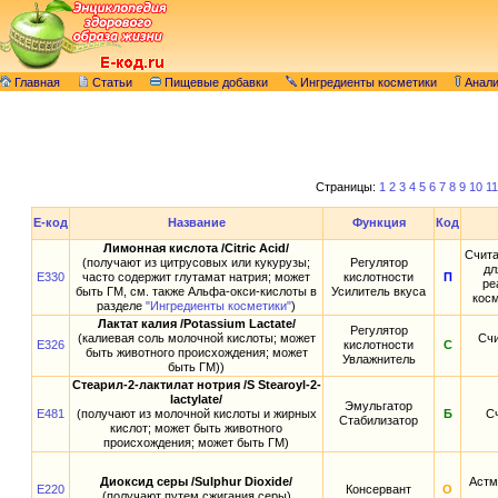
Главная
Статьи
Пищевые добавки
Ингредиенты косметики
Анал
Страницы:
1
2
3
4
5
6
7
8
9
10
11
E-код
Название
Функция
Код
Лимонная кислота /Citric Acid/
Счита
(получают из цитрусовых или кукурузы;
Регулятор
дл
E330
часто содержит глутамат натрия; может
кислотности
П
ре
быть ГМ, см. также Альфа-окси-кислоты в
Усилитель вкуса
косм
разделе
"Ингредиенты косметики"
)
Лактат калия /Potassium Lactate/
Регулятор
(калиевая соль молочной кислоты; может
Счи
E326
кислотности
С
быть животного происхождения; может
Увлажнитель
быть ГМ))
Стеарил-2-лактилат нотрия /S Stearoyl-2-
lactylate/
Эмульгатор
E481
(получают из молочной кислоты и жирных
Б
С
Стабилизатор
кислот; может быть животного
происхождения; может быть ГМ)
Диоксид серы /Sulphur Dioxide/
Астм
E220
Консервант
О
(получают путем сжигания серы)