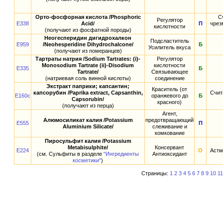
Орто-фосфорная кислота /Phosphoric
С
Регулятор
E338
Acid/
П
чрез
кислотности
(получают из фосфатной породы)
Неогесперидин дигидрохалкон
Подсластитель
E959
/Neohesperidine Dihydrochalcone/
Б
Усилитель вкуса
(получают из померанцев)
Тартраты натрия /Sodium Tartrates: (i)-
Регулятор
Monosodium Tartrate (ii)-Disodium
кислотности
E335
Б
Tartrate/
Связывающее
(натриевая соль винной кислоты)
соединение
Экстракт паприки; капсантин;
Краситель (от
капсорубин /Paprika extract, Capsanthin,
Счит
E160c
оранжевого до
Б
Capsorubin/
красного)
(получают из перца)
Агент,
Алюмосиликат калия /Potassium
предотвращающий
E555
П
Aluminium Silicate/
слеживание и
комкование
Пиросульфит калия /Potassium
Metabisulphite/
Консервант
E224
О
Астм
(см. Сульфиты в разделе
"Ингредиенты
Антиоксидант
косметики"
)
Страницы:
1
2
3
4
5
6
7
8
9
10
11