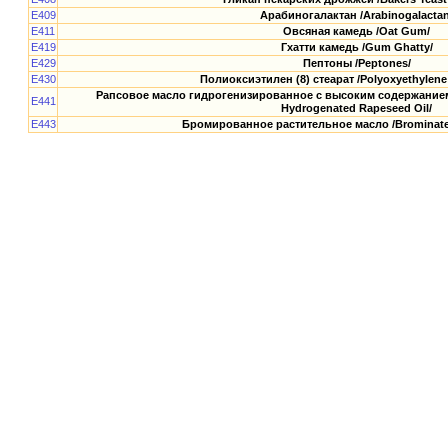
E409
Арабиногалактан /Arabinogalactan
E411
Овсяная камедь /Oat Gum/
E419
Гхатти камедь /Gum Ghatty/
E429
Пептоны /Peptones/
E430
Полиоксиэтилен (8) стеарат /Polyoxyethylene (
Рапсовое масло гидрогенизированное с высоким содержанием 
E441
Hydrogenated Rapeseed Oil/
E443
Бромированное растительное масло /Brominated