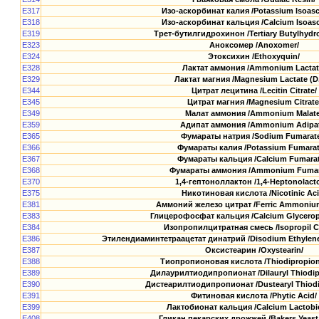
E317
Изо-аскорбинат калия /Potassium Isoasc
E318
Изо-аскорбинат кальция /Calcium Isoasc
E319
Трет-бутилгидрохинон /Tertiary Butylhydr
E323
Аноксомер /Anoxomer/
E324
Этоксихин /Ethoxyquin/
E328
Лактат аммония /Ammonium Lactat
E329
Лактат магния /Magnesium Lactate (D,
E344
Цитрат лецитина /Lecitin Citrate/
E345
Цитрат магния /Magnesium Citrate
E349
Малат аммония /Ammonium Malate
E359
Адипат аммония /Ammonium Adipat
E365
Фумараты натрия /Sodium Fumarate
E366
Фумараты калия /Potassium Fumarat
E367
Фумараты кальция /Calcium Fumarat
E368
Фумараты аммония /Ammonium Fumar
E370
1,4-гептоноллактон /1,4-Heptonolact
E375
Никотиновая кислота /Nicotinic Aci
E381
Аммоний железо цитрат /Ferric Аmmonium 
E383
Глицерофосфат кальция /Calcium Glycerop
E384
Изопропилцитратная смесь /Isopropil Ci
E386
Этилендиаминтетраацетат динатрий /Disodium Ethylene 
E387
Оксистеарин /Oxystearin/
E388
Тиопропионовая кислота /Thiodipropioni
E389
Дилаурилтиодипропионат /Dilauryl Thiodip
E390
Дистеарилтиодипропионат /Dustearyl Thiodi
E391
Фитиновая кислота /Phytic Acid/
E399
Лактобионат кальция /Calcium Lactobi
E408
Гликан пекарских дрожжей /Bakers Yeast