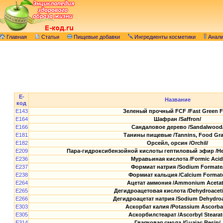
Главная
Статьи
Пищевые добавки
Ингредиенты косметики
Анал
E-
Название
код
E143
Зеленый прочный FCF /Fast Green F
E164
Шафран /Saffron/
E166
Сандаловое дерево /Sandalwood
E181
Танины пищевые /Tannins, Food Gra
E182
Орсейл, орсин /Orchil/
E209
Пара-гидроксибензойной кислоты гептиловый эфир /Hep
E236
Муравьиная кислота /Formic Acid
E237
Формиат натрия /Sodium Formate
E238
Формиат кальция /Calcium Format
E264
Ацетат аммония /Ammonium Acetat
E265
Дегидроацетовая кислота /Dehydroaceti
E266
Дегидроацетат натрия /Sodium Dehydroa
E303
Аскорбат калия /Potassium Ascorba
E305
Аскорбилстеарат /Ascorbyl Stearat
E314
Гваяковая смола /Guaiac Resin/