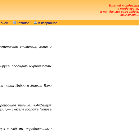
Больной нуждается
в уходе врача,
и чем дальше врач уйдет,
тем лучше...
оиск
Каталог
В избранное
ачительно снизилась, хотя и
вируса, сообщила журналистам
ге посол Индии в Москве Бала
роизошел раньше. «Инфекция
ции»,— сказала госпожа Попова
щих с людьми, переболевшими