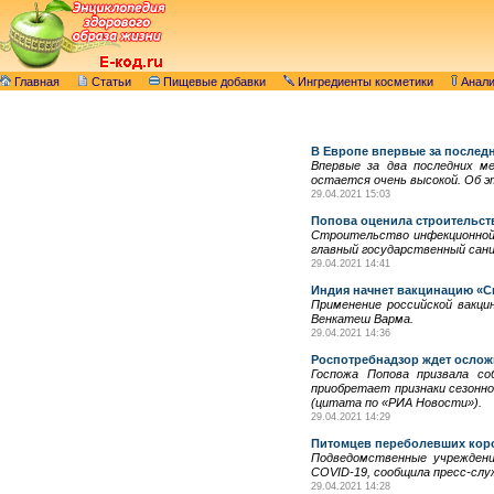
Главная
Статьи
Пищевые добавки
Ингредиенты косметики
Анал
В Европе впервые за послед
Впервые за два последних м
остается очень высокой. Об э
29.04.2021 15:03
Попова оценила строительст
Строительство инфекционной 
главный государственный сани
29.04.2021 14:41
Индия начнет вакцинацию «Сп
Применение российской вакци
Венкатеш Варма.
29.04.2021 14:36
Роспотребнадзор ждет осложн
Госпожа Попова призвала с
приобретает признаки сезонно
(цитата по «РИА Новости»).
29.04.2021 14:29
Питомцев переболевших коро
Подведомственные учреждени
COVID-19, сообщила пресс-слу
29.04.2021 14:28