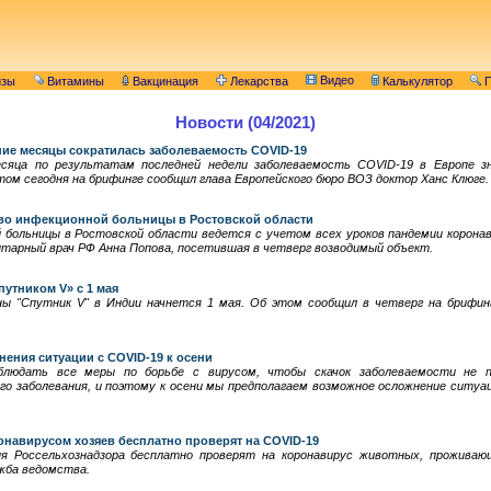
Видео
изы
Витамины
Вакцинация
Лекарства
Калькулятор
П
Новости (04/2021)
ние месяцы сократилась заболеваемость COVID-19
есяца по результатам последней недели заболеваемость COVID-19 в Европе зн
том сегодня на брифинге сообщил глава Европейского бюро ВОЗ доктор Ханс Клюге.
во инфекционной больницы в Ростовской области
больницы в Ростовской области ведется с учетом всех уроков пандемии корона
тарный врач РФ Анна Попова, посетившая в четверг возводимый объект.
утником V» с 1 мая
ны "Спутник V" в Индии начнется 1 мая. Об этом сообщил в четверг на брифин
ения ситуации с COVID-19 к осени
облюдать все меры по борьбе с вирусом, чтобы скачок заболеваемости не п
го заболевания, и поэтому к осени мы предполагаем возможное осложнение ситуа
навирусом хозяев бесплатно проверят на COVID-19
я Россельхознадзора бесплатно проверят на коронавирус животных, проживаю
жба ведомства.