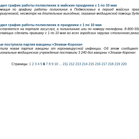
дил график работы поликлиник в майские праздники с 1 по 10 мая
рмация по графику работы поликлиник в Подмосковье в период майских праз
игунковой, несмотря на длительные выходные, оказание медицинской помощи буд
дил график работы поликлиник в праздники с 1 по 10 мая
ествляется на портале госуслуг, в поликлинике или по номеру телефона: 8-800-55
ающих сделать прививку с 1 по 10 мая во всех городских округах столичного регио
ые поступила партия вакцины «Эпивак-Корона»
пила новая партия вакцины от коронавирусной инфекции. Об этом сообщает
гиональные медицинские учреждения поставили 3 240 доз вакцины «Эпивак-Корона».
Страницы:
1
2
3
4
5
6
7
8
9
10
...
211
212
213
214
215
216
217
218
219
220