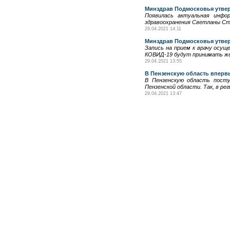
Минздрав Подмосковья утвер
Появилась актуальная инфо
здравоохранения Светланы Стр
29.04.2021 14:11
Минздрав Подмосковья утвер
Запись на прием к врачу осущ
КОВИД-19 будут принимать жел
29.04.2021 13:55
В Пензенскую область вперв
В Пензенскую область посту
Пензенской области. Так, в ре
29.04.2021 13:47