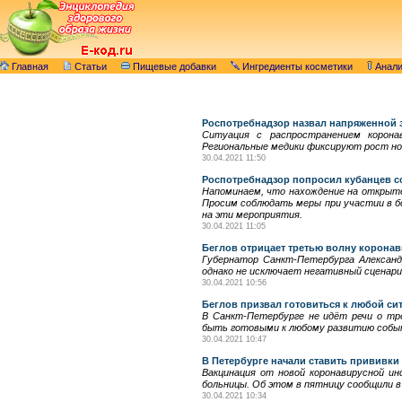
Главная
Статьи
Пищевые добавки
Ингредиенты косметики
Анал
Роспотребнадзор назвал напряженной 
Ситуация с распространением коронав
Региональные медики фиксируют рост нов
30.04.2021 11:50
Роспотребнадзор попросил кубанцев с
Напоминаем, что нахождение на открыто
Просим соблюдать меры при участии в бо
на эти мероприятия.
30.04.2021 11:05
Беглов отрицает третью волну коронав
Губернатор Санкт-Петербурга Александ
однако не исключает негативный сценари
30.04.2021 10:56
Беглов призвал готовиться к любой сит
В Санкт-Петербурге не идёт речи о тре
быть готовыми к любому развитию событ
30.04.2021 10:47
В Петербурге начали ставить прививк
Вакцинация от новой коронавирусной и
больницы. Об этом в пятницу сообщили в
30.04.2021 10:34