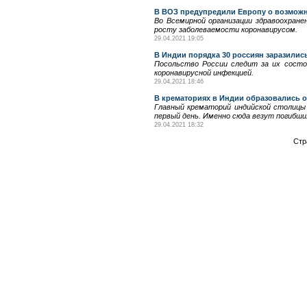
В ВОЗ предупредили Европу о возможн
Во Всемирной организации здравоохран
росту заболеваемости коронавирусом.
29.04.2021 19:05
В Индии порядка 30 россиян заразили
Посольство России следит за их состо
коронавирусной инфекцией.
29.04.2021 18:46
В крематориях в Индии образовались о
Главный крематорий индийской столицы
первый день. Именно сюда везут погибши
29.04.2021 18:32
Стр