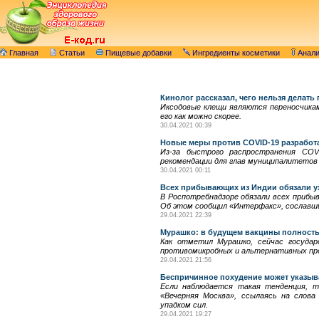
Главная
Статьи
Пищевые добавки
Ингредиенты косметики
Анал
Кинолог рассказал, чего нельзя делать
Иксодовые клещи являются переносчикам
его как можно скорее.
30.04.2021 00:39
Новые меры против COVID-19 разработа
Из-за быстрого распространения COV
рекомендации для глав муниципалитето
30.04.2021 00:11
Всех прибывающих из Индии обязали у
В Роспотребнадзоре обязали всех прибы
Об этом сообщил «Интерфакс», сославши
29.04.2021 22:39
Мурашко: в будущем вакцины полность
Как отметил Мурашко, сейчас государ
противомикробных и альтернативных пре
29.04.2021 21:56
Беспричинное похудение может указыва
Если наблюдается такая тенденция, т
«Вечерняя Москва», ссылаясь на слов
упадком сил.
29.04.2021 19:27