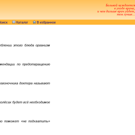
Больной нуждается
в уходе врача,
и чем дальше врач уйдет,
тем лучше...
оиск
Каталог
В избранное
еблении этого блюда организм
омендации по предотвращению
позвоночника доктора называют
колёсах будет всё необходимое
то поможет «не подхватить»