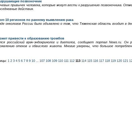
разрушающие позвоночник
ючевых привычек человека, которые могут вести к разрушению позвоночника. Отм
вседневные действия.
топ-10 регионов по раннему выявлению рака
зде онкологов России было объявлено о том, что Тюменская область входит в де
ожет привести к образованию тромбов
ся российский врач-эндокринолог и диетолог, сообщает портал News.ru. Он 
оявлению отеков и обвислого живота. Многие уверены, что большое потребле
ницы:
1
2
3
4
5
6
7
8
9
10
...
107
108
109
110
111
112
113
114
115
116
117
118
119
120
121
1