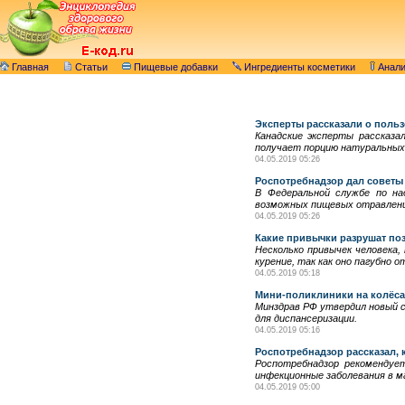
Главная
Статьи
Пищевые добавки
Ингредиенты косметики
Анал
Эксперты рассказали о поль
Канадские эксперты рассказа
получает порцию натуральных
04.05.2019 05:26
Роспотребнадзор дал советы
В Федеральной службе по на
возможных пищевых отравлений
04.05.2019 05:26
Какие привычки разрушат по
Несколько привычек человека,
курение, так как оно пагубно 
04.05.2019 05:18
Мини-поликлиники на колёса
Минздрав РФ утвердил новый с
для диспансеризации.
04.05.2019 05:16
Роспотребнадзор рассказал, 
Роспотребнадзор рекоменду
инфекционные заболевания в ма
04.05.2019 05:00