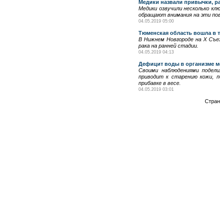
Медики назвали привычки, 
Медики озвучили несколько кл
обращают внимания на эти по
04.05.2019 05:00
Тюменская область вошла в 
В Нижнем Новгороде на Х Съе
рака на ранней стадии.
04.05.2019 04:13
Дефицит воды в организме м
Своими наблюдениями поделил
приводит к старению кожи, п
прибавке в весе.
04.05.2019 03:01
Стра