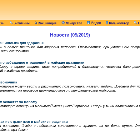
Видео
изы
Витамины
Вакцинация
Лекарства
Калькулятор
П
Новости (05/2019)
зе шашлыка для здоровья
ли о пользе шашлыка для здоровья человека. Оказывается, при умеренном потр
 антиоксидантов.
 по избежанию отравлений в майские праздники
дзору в сфере защиты прав потребителей и благополучия человека дали рек
 в майские праздники.
звоночник
 которые могут вести к разрушению позвоночника, назвали медики. Вредным для 
отражается на процессе циркуляции крови и лимфатической жидкости.
х оснастят по новому
тандарт оснащения мобильной медицинской бригады. Теперь у мини-поликлиник на 
как не отравиться в майские праздники
ет готовить блюда в небольшом количестве и хранить их не более суток. Э
йские праздники.