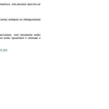
ечается, что многие просто не
сятку лидеров по обнаружению
рассказал, что нехватка воды
ние воды приводит к отекам и
22
123