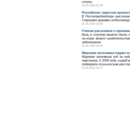
стопы.
02.05.2019 01:59
Российских туристов проинс
В Роспотребнадзоре рассказа
Главными врагами отдыхающих
01.05.2019 18:29
Ученые рассказали о призна
Боль в ступнях может быть п
на ногах могут свидетельство
заболевания.
01.05.2019 18:24
Мировая экономика падает из
Мировая экономика год за го
персонала. К 2030 году ущерб
подвержен психическим расст
01.05.2019 15:57