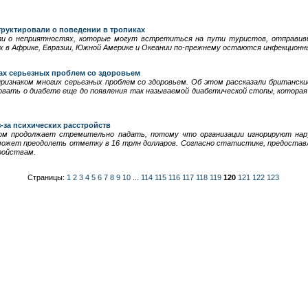
труктировали о поведении в тропиках
ли о неприятностях, которые могут встретиться на пути туристов, отправив
 в Африке, Евразии, Южной Америке и Океании по-прежнему остаются инфекционны
ках серьезных проблем со здоровьем
ризнаком многих серьезных проблем со здоровьем. Об этом рассказали британски
вать о диабете еще до появления так называемой диабетической стопы, которая
-за психических расстройств
дом продолжает стремительно падать, потому что организации игнорируют нар
 может преодолеть отметку в 16 трлн долларов. Согласно статистике, предостав
ройствам.
Страницы:
1
2
3
4
5
6
7
8
9
10
...
114
115
116
117
118
119
120
121
122
123