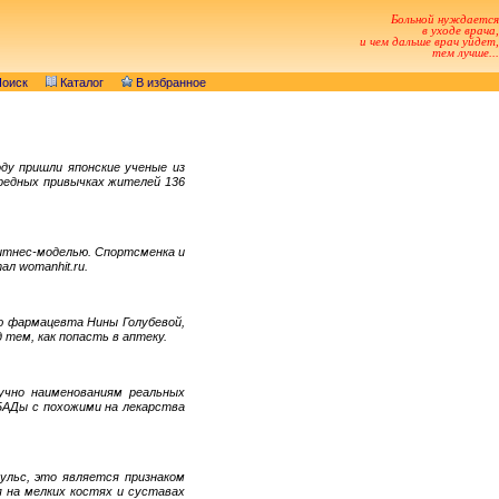
Больной нуждается
в уходе врача,
и чем дальше врач уйдет,
тем лучше...
оиск
Каталог
В избранное
ду пришли японские ученые из
вредных привычках жителей 136
фитнес-моделью. Спортсменка и
ал womanhit.ru.
ию фармацевта Нины Голубевой,
тем, как попасть в аптеку.
учно наименованиям реальных
БАДы с похожими на лекарства
ульс, это является признаком
 на мелких костях и суставах