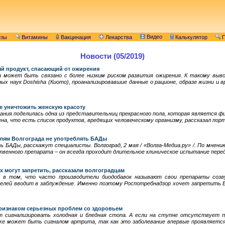
Видео
изы
Витамины
Вакцинация
Лекарства
Калькулятор
П
Новости (05/2019)
й продукт, спасающий от ожирения
а может быть связано с более низким риском развития ожирения. К такому выво
ых наук Doshisha (Киото), проанализировавшие данные о рационе, образе жизни и 
е уничтожить женскую красоту
ания поделилась одна из представительниц прекрасного пола, которая является 
на, что есть список продуктов, вредящих человеческому организму, рассказал порт
лям Волгограда не употреблять БАДы
 БАДы, расскажут специалисты. Волгоград, 2 мая / «Волга-Медиа.ру» /. По мнен
венного препарата – он всегда проходит длительное клиническое испытание перед 
 могут запретить, рассказали волгоградцам
 в том, что часто производители биодобавок называют свои препараты созв
телей вводит в заблуждение. Именно поэтому Роспотребнадзор хочет запретить 
признаком серьезных проблем со здоровьем
 сигнализировать холодная и бледная стопа. А если на ступне отсутствует п
же может быть сигналом артрита, так как это заболевание впервые проявляется