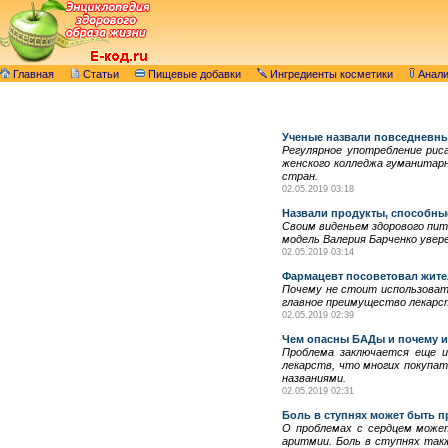
Главная
Статьи
Пищевые добавки
Ингредиенты косметики
Анал
Ученые назвали повседневны
Регулярное употребление рис
женского колледжа гуманитарн
стран.
02.05.2019 03:18
Назвали продукты, способны
Своим виденьем здорового пит
модель Валерия Барченко увере
02.05.2019 03:14
Фармацевт посоветовал жите
Почему не стоит использовать
главное преимущество лекарст
02.05.2019 02:39
Чем опасны БАДы и почему их
Проблема заключается еще и
лекарств, что многих покупа
названиями.
02.05.2019 02:31
Боль в ступнях может быть 
О проблемах с сердцем может
аритмии. Боль в ступнях так