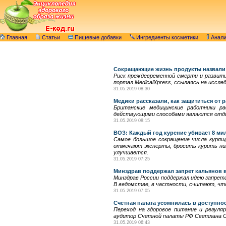
Главная
Статьи
Пищевые добавки
Ингредиенты косметики
Анал
Сокращающие жизнь продукты назвали
Риск преждевременной смерти и развит
портал MedicalXpress, ссылаясь на иссле
31.05.2019 08:30
Медики рассказали, как защититься от р
Британские медицинские работники р
действующими способами являются отдых
31.05.2019 08:15
ВОЗ: Каждый год курение убивает 8 ми
Самое большое сокращение числа курящ
отмечают эксперты, бросить курить нико
улучшается.
31.05.2019 07:25
Минздрав поддержал запрет кальянов в
Минздрав России поддержал идею запрет
В ведомстве, в частности, считают, чт
31.05.2019 07:05
Счетная палата усомнилась в доступно
Переход на здоровое питание и регуля
аудитор Счетной палаты РФ Светлана О
31.05.2019 06:43