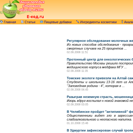
Главная
Статьи
Пищевые добавки
Ингредиенты косметики
Анал
Регулярное обследование молочных же
Из новых способов обследования - прогр
смертных случаев на 25 процентов ...
02.09.2008 11:51
Протонный центр для онкологических 
Правительство Москвы решило построить
медицинского корпуса медфака МГУ ...
02.09.2008 11:35
Томские экологи привезли на Алтай са
Студенты и школьники 13-16 лет из Алт
"Заповедная родина - 4", которая в ...
02.09.2008 04:45
Разыграв неземную страсть, мошенница
Игорь вдруг воспылал к новой знакомой 
02.09.2008 03:05
В Челябинске пройдет "антипивной" ф
Общественники видят зло в агрессивн
слабоалкогольного и неопасного напитка.
01.10.2008 15:46
В Удмуртии зафиксирован случай троп