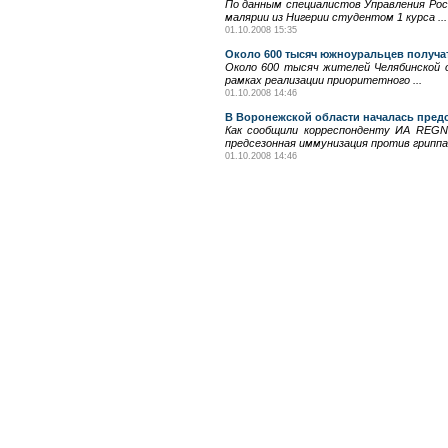
По данным специалистов Управления Росп
малярии из Нигерии студентом 1 курса ...
01.10.2008 15:35
Около 600 тысяч южноуральцев получа
Около 600 тысяч жителей Челябинской о
рамках реализации приоритетного ...
01.10.2008 14:46
В Воронежской области началась пред
Как сообщили корреспонденту ИА REGN
предсезонная иммунизация против гриппа з
01.10.2008 14:46