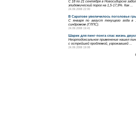
С 18 по 21 сентября в Новосибирске за
эпидемический порог на 1,5-17,9%. Как ...
24.09.2008 22:00
В Саратове увеличилось поголовье гр
С января по август текущего года в 1
синдромом (ГЛПС).
24.09.2008 19:41
Шарик для пинг-понга спас жизнь двух
Неортодоксальное применение нашел пинг
с острейшей проблемой, угрожавшей ...
24.09.2008 19:06