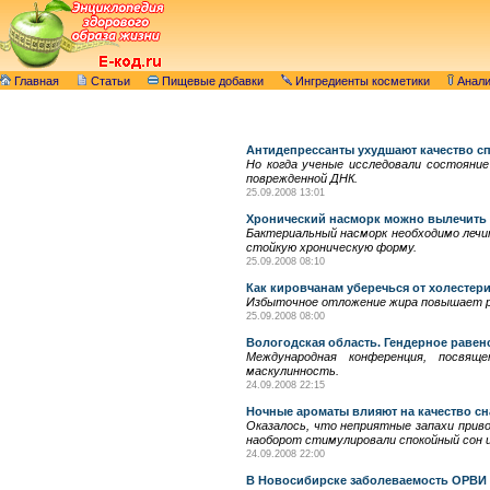
Главная
Статьи
Пищевые добавки
Ингредиенты косметики
Анал
Антидепрессанты ухудшают качество с
Но когда ученые исследовали состояние
поврежденной ДНК.
25.09.2008 13:01
Хронический насморк можно вылечить 
Бактериальный насморк необходимо лечи
стойкую хроническую форму.
25.09.2008 08:10
Как кировчанам уберечься от холесте
Избыточное отложение жира повышает рис
25.09.2008 08:00
Вологодская область. Гендерное равен
Международная конференция, посвяще
маскулинность.
24.09.2008 22:15
Ночные ароматы влияют на качество сн
Оказалось, что неприятные запахи прив
наоборот стимулировали спокойный сон и
24.09.2008 22:00
В Новосибирске заболеваемость ОРВИ 