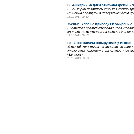
В Башкирии медики отмечают фемини
В Башкирии появилась стойкая тенденци
REGNUM сообщили в Республиканском цен
28.11.2013 09:25
Ученые: хлеб не приводит к ожирению
Диетологи реабилитировали хлеб Исслед
считаться фактором развития ожирения
28.11.2013 09:17
Ген алкоголизма обнаружили у мышей
Хотя обычно мыши не проявляют интере
этого гена поможет в выявлении тех лю
«Lenta.ru».
28.11.2013 08:53