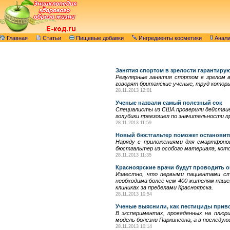
Главная
Статьи
Пищевые добавки
Ингредиенты косметики
Анал
Занятия спортом в зрелости гарантиру
Регулярные занятия спортом в зрелом 
говорят британские ученые, труд которых о
28.11.2013 12:01
Ученые назвали самый полезный сок
Специалисты из США проверили действие 
голубики превзошел по значительности 
28.11.2013 11:59
Новый бюстгальтер поможет остановит
Наряду с приложениями для смартфонов
бюстгальтер из особого материала, кот
28.11.2013 11:35
Красноярские врачи будут проводить 
Известно, что первыми пациентами ста
необходима более чем 400 жителям наше
клиниках за пределами Красноярска.
28.11.2013 10:54
Ученые выяснили, как пестициды прив
В экспериментах, проведенных на плюр
модель болезни Паркинсона, а в последу
28.11.2013 10:14